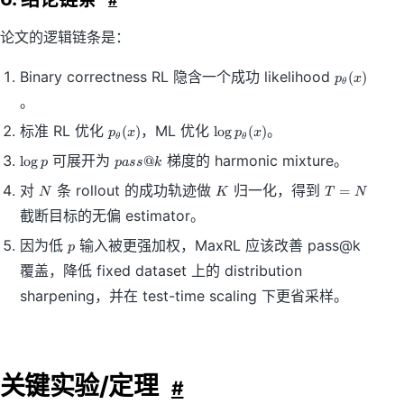
#
)
=
论文的逻辑链条是：
0
p
Binary correctness RL 隐含一个成功 likelihood
(
)
p
x
θ
_
。
\
t
p
\
标准 RL 优化
，ML 优化
。
(
)
lo
g
(
)
p
x
p
x
θ
θ
h
_
l
\
p
e
可展开为
梯度的 harmonic mixture。
lo
g
@
\
o
p
p
a
ss
k
l
a
t
t
g
N
K
T
对
条 rollout 的成功轨迹做
归一化，得到
=
o
ss
a
N
K
T
N
h
p
=
g
@
(
e
_
截断目标的无偏 estimator。
N
p
k
x
t
\
p
)
因为低
输入被更强加权，MaxRL 应该改善 pass@k
a
t
p
(
h
覆盖，降低 fixed dataset 上的 distribution
x
e
sharpening，并在 test-time scaling 下更省采样。
)
t
a
(
x
)
关键实验/定理
#