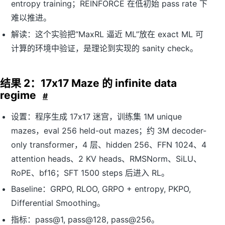
L
entropy training；REINFORCE 在低初始 pass rate 下
}
难以推进。
}
^
解读：这个实验把“MaxRL 逼近 ML”放在 exact ML 可
{(
计算的环境中验证，是理论到实现的 sanity check。
N
)}
(x
)
结果 2：17x17 Maze 的 infinite data
regime
#
设置：程序生成 17x17 迷宫，训练集 1M unique
mazes，eval 256 held-out mazes；约 3M decoder-
only transformer，4 层、hidden 256、FFN 1024、4
attention heads、2 KV heads、RMSNorm、SiLU、
RoPE、bf16；SFT 1500 steps 后进入 RL。
Baseline：GRPO, RLOO, GRPO + entropy, PKPO,
Differential Smoothing。
指标：pass@1, pass@128, pass@256。