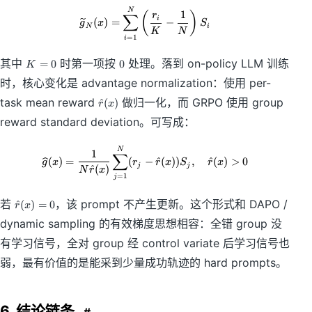
s
\
\widetilde{g}_N(x)=\sum_{i=1}^{
N
1
(
)
r
∑
u
i
(
)
=
−
g
x
S
s
N
i
m
K
N
u
=
1
i
_i
m
r
K
0
其中
时第一项按
处理。落到 on-policy LLM 训练
=
0
0
_i
K
_i
=
r
时，核心变化是 advantage normalization：使用 per-
S
0
_i
_i
\
task mean reward
做归一化，而 GRPO 使用 group
^
(
)
S
r
x
h
_i
reward standard deviation。可写成：
a
t
\widehat{g}(x)=\frac{1}{N\hat{r
N
{
1
∑
(
)
=
(
−
^
(
))
,
^
(
)
>
0
g
x
r
r
x
S
r
x
r
j
j
^
(
)
N
r
x
=
1
}
j
(
\
若
，该 prompt 不产生更新。这个形式和 DAPO /
^
(
)
=
0
x
r
x
h
)
dynamic sampling 的有效梯度思想相容：全错 group 没
a
t
有学习信号，全对 group 经 control variate 后学习信号也
{
弱，最有价值的是能采到少量成功轨迹的 hard prompts。
r
}
(
x
6. 结论链条