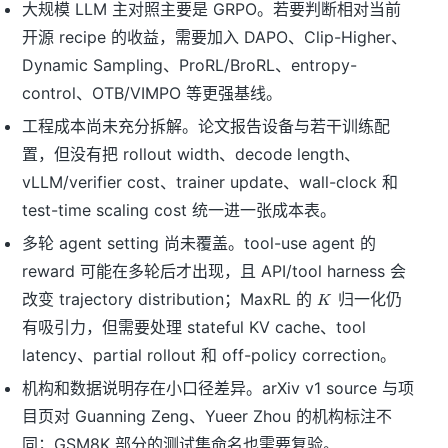
大规模 LLM 主对照主要是 GRPO。若要判断相对当前
开源 recipe 的收益，需要加入 DAPO、Clip-Higher、
Dynamic Sampling、ProRL/BroRL、entropy-
control、OTB/VIMPO 等更强基线。
工程成本尚未充分拆解。论文报告设备与若干训练配
置，但没有把 rollout width、decode length、
vLLM/verifier cost、trainer update、wall-clock 和
test-time scaling cost 统一进一张成本表。
多轮 agent setting 尚未覆盖。tool-use agent 的
reward 可能在多轮后才出现，且 API/tool harness 会
K
改变 trajectory distribution；MaxRL 的
归一化仍
K
有吸引力，但需要处理 stateful KV cache、tool
latency、partial rollout 和 off-policy correction。
机构和数据说明存在小口径差异。arXiv v1 source 与项
目页对 Guanning Zeng、Yueer Zhou 的机构标注不
同；GSM8K 部分的测试集命名也需要复验。