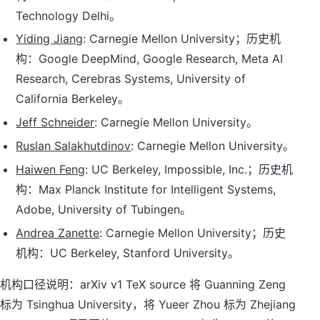
Technology Delhi。
Yiding Jiang
: Carnegie Mellon University；历史机
构：Google DeepMind, Google Research, Meta AI
Research, Cerebras Systems, University of
California Berkeley。
Jeff Schneider
: Carnegie Mellon University。
Ruslan Salakhutdinov
: Carnegie Mellon University。
Haiwen Feng
: UC Berkeley, Impossible, Inc.；历史机
构：Max Planck Institute for Intelligent Systems,
Adobe, University of Tubingen。
Andrea Zanette
: Carnegie Mellon University；历史
机构：UC Berkeley, Stanford University。
机构口径说明：arXiv v1 TeX source 将 Guanning Zeng
标为 Tsinghua University，将 Yueer Zhou 标为 Zhejiang