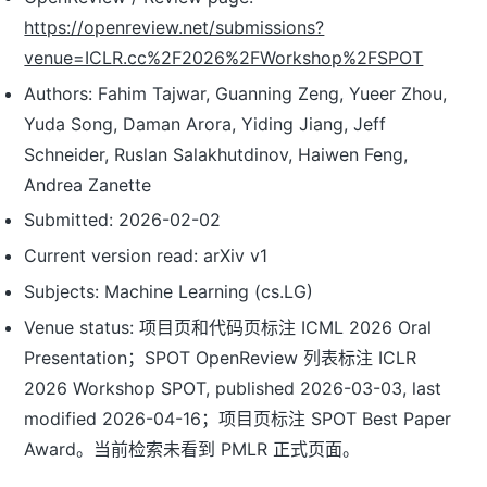
https://openreview.net/submissions?
venue=ICLR.cc%2F2026%2FWorkshop%2FSPOT
Authors: Fahim Tajwar, Guanning Zeng, Yueer Zhou,
Yuda Song, Daman Arora, Yiding Jiang, Jeff
Schneider, Ruslan Salakhutdinov, Haiwen Feng,
Andrea Zanette
Submitted: 2026-02-02
Current version read: arXiv v1
Subjects: Machine Learning (cs.LG)
Venue status: 项目页和代码页标注 ICML 2026 Oral
Presentation；SPOT OpenReview 列表标注 ICLR
2026 Workshop SPOT, published 2026-03-03, last
modified 2026-04-16；项目页标注 SPOT Best Paper
Award。当前检索未看到 PMLR 正式页面。