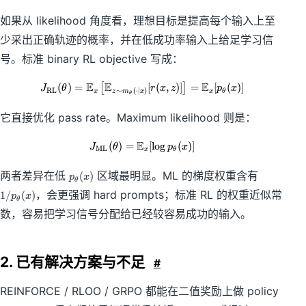
i
n
如果从 likelihood 角度看，理想目标是提高每个输入上至
\
{
少采出正确轨迹的概率，并在低成功率输入上给足学习信
0
号。标准 binary RL objective 写成：
,
1
E
E
E
(
)
=
J_{\mathrm{RL}}(\theta)=\mathbb
[
(
,
)]
=
[
(
)]
[
]
J
θ
r
x
z
p
x
\
RL
∼
(
⋅
∣
)
x
x
θ
z
m
x
θ
}
它直接优化 pass rate。Maximum likelihood 则是：
E
(
)
=
J_{\mathrm{ML}}(\theta)=\mathb
[
lo
g
(
)]
J
θ
p
x
ML
x
θ
p
1
两者差异在低
区域最明显。ML 的梯度权重含有
(
)
p
x
θ
_
/
，会更强调 hard prompts；标准 RL 的权重近似常
1/
(
)
p
x
\
p
θ
t
_
数，容易把学习信号分配给已经较容易成功的输入。
h
\
e
t
t
h
2. 已有解决方案与不足
#
a
e
(
t
x
a
REINFORCE / RLOO / GRPO 都能在二值奖励上做 policy
)
(