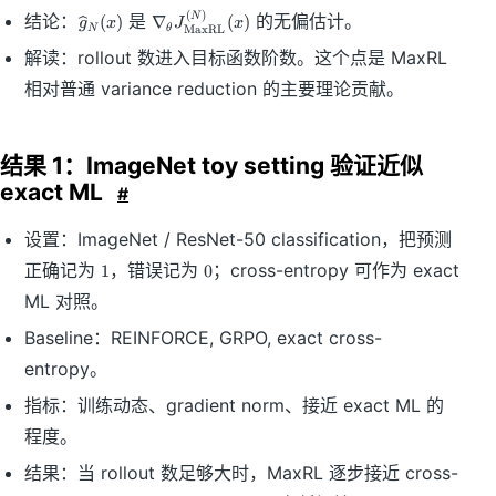
at
\
\
(
)
N
结论：
是
的无偏估计。
(
)
∇
(
)
g
x
J
x
N
θ
MaxRL
hr
w
n
m
解读：rollout 数进入目标函数阶数。这个点是 MaxRL
i
a
{
d
bl
相对普通 variance reduction 的主要理论贡献。
M
e
a
L
h
_
}
a
\t
}
结果 1：ImageNet toy setting 验证近似
t
h
(x
{
et
exact ML
#
)
g
a
}
J
设置：ImageNet / ResNet-50 classification，把预测
_
_
1
0
N
{
正确记为
，错误记为
；cross-entropy 可作为 exact
1
0
(
\
ML 对照。
x
m
)
at
Baseline：REINFORCE, GRPO, exact cross-
hr
entropy。
m
{
指标：训练动态、gradient norm、接近 exact ML 的
M
程度。
a
x
结果：当 rollout 数足够大时，MaxRL 逐步接近 cross-
R