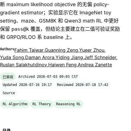
断 maximum likelihood objective 的无偏 policy-
gradient estimator；实验显示它在 ImageNet toy
setting、maze、GSM8K 和 Qwen3 math RL 中更好
保留
pass@k
覆盖，但结论主要建立在二值可验证奖励
和 GRPO/RLOO 系 baseline 上。
Authors
Fahim Tajwar
,
Guanning Zeng
,
Yueer Zhou
,
Yuda Song
,
Daman Arora
,
Yiding Jiang
,
Jeff Schneider
,
Ruslan Salakhutdinov
,
Haiwen Feng
,
Andrea Zanette
Archived 2026-07-03 09:03 CST
已审阅
Updated 2026-07-16 19:17
Reviewed 2026-07-18 17:42
Source
RL Algorithm
RL Theory
Reasoning RL
目录