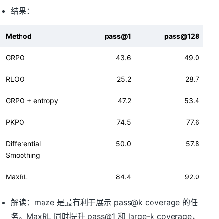
结果：
Method
pass@1
pass@128
GRPO
43.6
49.0
RLOO
25.2
28.7
GRPO + entropy
47.2
53.4
PKPO
74.5
77.6
Differential
50.0
57.8
Smoothing
MaxRL
84.4
92.0
解读：maze 是最有利于展示 pass@k coverage 的任
务。MaxRL 同时提升 pass@1 和 large-k coverage，