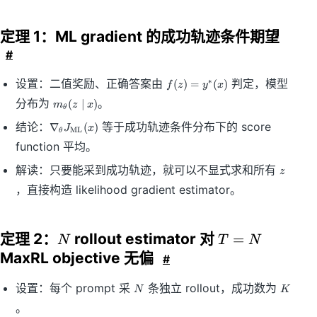
定理 1：ML gradient 的成功轨迹条件期望
#
f(
设置：二值奖励、正确答案由
判定，模型
∗
(
)
=
(
)
f
z
y
x
z
m
分布为
。
(
∣
)
m
z
x
)
θ
_
=
\
结论：
等于成功轨迹条件分布下的 score
∇
(
)
\
J
x
ML
θ
y
n
t
function 平均。
^
a
h
*
bl
z
et
解读：只要能采到成功轨迹，就可以不显式求和所有
z
(
a
a
x
，直接构造 likelihood gradient estimator。
_
(z
)
\t
\
h
m
et
id
定理 2：
rollout estimator 对
N
T
=
N
T
N
a
x
=
MaxRL objective 无偏
J
#
)
_
N
N
K
{
设置：每个 prompt 采
条独立 rollout，成功数为
N
K
\
。
m