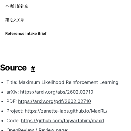
本地讨论补充
跨论文关系
Reference Intake Brief
Source
#
Title: Maximum Likelihood Reinforcement Learning
arXiv:
https://arxiv.org/abs/2602.02710
PDF:
https://arxiv.org/pdf/2602.02710
Project:
https://zanette-labs.github.io/MaxRL/
Code:
https://github.com/tajwarfahim/maxrl
OpenReview / Review page: