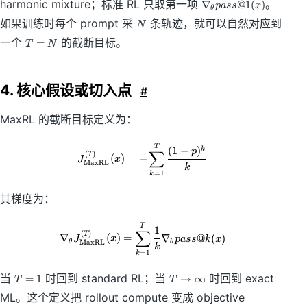
\
k
harmonic mixture；标准 RL 只取第一项
。
∇
@1
(
)
p
a
ss
x
ss
θ
n
N
@
如果训练时每个 prompt 采
条轨迹，就可以自然对应到
N
a
k
T
b
一个
的截断目标。
=
T
N
=
la
N
_
\
4. 核心假设或切入点
#
t
h
e
MaxRL 的截断目标定义为：
t
a
J_{\mathrm{MaxRL}}^{(T)}(x)=
T
(
1
−
)
k
p
∑
(
)
T
p
(
)
=
−
J
x
MaxRL
k
a
=
1
k
ss
@
其梯度为：
1
(
\nabla_\theta J_{\mathrm{MaxR
T
1
∑
x
(
)
T
∇
(
)
=
∇
@
(
)
J
x
p
a
ss
k
x
θ
θ
MaxRL
k
)
=
1
k
T
T
当
时回到 standard RL；当
时回到 exact
=
1
→
∞
T
T
=
\
ML。这个定义把 rollout compute 变成 objective
1
t