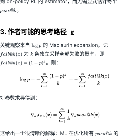
到 on-policy RL 的 estimator，而无需显式估计每个
a
。
@
p
a
ss
k
ss
@
k
3. 作者可能的思考路径
#
\
f
关键观察来自
的 Maclaurin expansion。记
lo
g
p
l
ai
k
f
为
条独立采样全部失败的概率，即
@
(
)
f
ai
l
k
x
k
o
l
ai
g
@
。则：
@
(
)
=
(
1
−
)
k
f
ai
l
k
x
p
l
p
k
@
(
∞
∞
\log p=-\sum_{k=1}^{\infty}\fra
(
1
−
)
@
(
)
k
k
p
f
ai
l
k
x
∑
∑
x
lo
g
=
−
=
−
p
(
k
k
)
=
1
=
1
k
k
x
)
对参数求导得到：
=
(
∞
\nabla_\theta J_{\mathrm{ML}}(
1
1
∑
∇
(
)
=
∇
@
(
)
J
x
p
a
ss
k
x
ML
θ
θ
-
k
=
1
k
p
)
p
这给出一个很清晰的解释：ML 在优化所有
的
@
p
a
ss
k
^
a