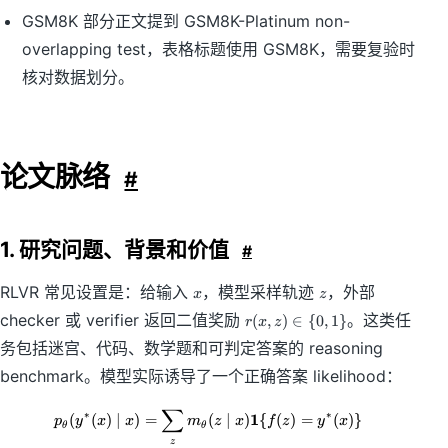
GSM8K 部分正文提到 GSM8K-Platinum non-
overlapping test，表格标题使用 GSM8K，需要复验时
核对数据划分。
论文脉络
#
1. 研究问题、背景和价值
#
x
z
RLVR 常见设置是：给输入
，模型采样轨迹
，外部
x
z
r
checker 或 verifier 返回二值奖励
。这类任
(
,
)
∈
{
0
,
1
}
r
x
z
(
务包括迷宫、代码、数学题和可判定答案的 reasoning
x
,
benchmark。模型实际诱导了一个正确答案 likelihood：
z
)
∑
p_\theta(y^*(x)\mid x)=\sum_z m
∗
∗
1
(
(
)
∣
)
=
(
∣
)
{
(
)
=
(
)}
p
y
x
x
m
z
x
f
z
y
x
θ
θ
\
z