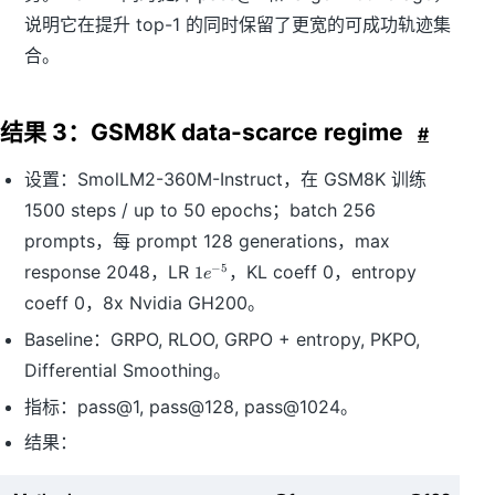
说明它在提升 top-1 的同时保留了更宽的可成功轨迹集
合。
结果 3：GSM8K data-scarce regime
#
设置：SmolLM2-360M-Instruct，在 GSM8K 训练
1500 steps / up to 50 epochs；batch 256
prompts，每 prompt 128 generations，max
1
response 2048，LR
，KL coeff 0，entropy
−
5
1
e
e
coeff 0，8x Nvidia GH200。
^
{
Baseline：GRPO, RLOO, GRPO + entropy, PKPO,
-
Differential Smoothing。
5
}
指标：pass@1, pass@128, pass@1024。
结果：