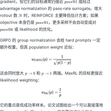
p
gradient，但它们的目标通常仍接近
或经过
@1
p
a
ss
x
a
)
advantage normalization 的 pass-rate surrogate。增大
ss
N
@
rollout 数
时，REINFORCE 主要降低估计方差；如果
N
1
p
p
objective 本身仍是
，更多采样不会自动变成对
@1
p
a
ss
a
a
或 likelihood 的优化。
@
p
a
ss
k
ss
ss
@
@
GRPO 的 group normalization 会给 hard prompts 一定
1
k
额外权重，但其 population weight 近似：
1
w_{\mathrm{GRPO}}(p)=\frac{1}
(
)
=
w
p
GRPO
(
1
−
)
p
p
p
p
这会同时放大
和
两端。MaxRL 的目标更接近
→
0
→
1
p
p
\
\
likelihood weighting：
t
t
o
o
1
w_{\mathrm{ML}}(p)=\frac{1}{
0
1
(
)
=
w
p
ML
p
它的重点是低成功率样本。论文试图给出一个可以直接落地
p