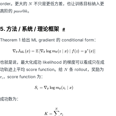
N
o
order。更大的
不只是更低方差，也让训练目标纳入更
N
\i
p
高阶的
。
@
p
a
ss
k
n
a
ft
ss
y
@
5. 方法 / 系统 / 理论框架
k
#
Theorem 1 给出 ML gradient 的 conditional form：
∗
E
∇
(
)
=
[
∇
lo
g
\nabla_\theta J_{\mathrm{ML}}(x
(
∣
)
∣
(
)
=
(
)
]
J
x
m
z
x
f
z
y
x
ML
θ
θ
θ
也就是说，最大化成功 likelihood 的梯度可以看成只在成
N
r
功轨迹上平均 score function。给
条 rollout，奖励为
N
_
，score function 为：
r
i
i
=
∇
lo
g
S_i=\nabla_\theta\log m_\theta(z
(
∣
)
S
m
z
x
i
θ
θ
i
成功数为：
K=\sum_{i=1}^{N}r_i
N
∑
=
K
r
i