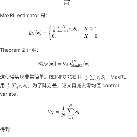
=
1
i
MaxRL estimator 是：
{
\widehat{g}_N(x)= \begin{cases}
1
N
,
≥
1
∑
r
S
K
i
i
=
1
(
)
=
i
K
g
x
N
0
,
=
0
K
Theorem 2 证明：
(
)
\mathbb{E}[\widehat{g}_N(x)]=
N
E
[
(
)]
=
∇
(
)
g
x
J
x
N
θ
MaxRL
\f
1
这使得实现非常简单。REINFORCE 用
，MaxRL
∑
r
S
i
i
i
N
r
\f
1
用
。为了降方差，论文再减去零均值 control
∑
r
S
a
i
i
i
K
r
c
variate：
a
{
c
1
V_N=\frac{1}{N}\sum_{i=1}^{N
N
{
1
∑
}
=
V
S
1
N
i
N
{
=
1
}
i
N
{
}
得到：
K
\
}