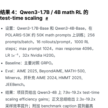
结果 4：Qwen3-1.7B / 4B math RL 的
test-time scaling
#
设置：Qwen3-1.7B-Base 和 Qwen3-4B-Base，在
POLARIS-53K 约 50K math prompts 上训练；256
prompts/batch，16 rollouts/prompt，1000 RL
steps；max prompt 1024，max response 4096，
1
LR
，32x Nvidia H200。
−
6
1
e
e
Baseline：主要对照 GRPO。
^
{
Eval：AIME 2025, BeyondAIME, MATH-500,
-
6
Minerva，并补充 AIME 2024, HMMT 2025,
}
JEEBench。
结果：项目页给出 Qwen3-4B 上 7.9x-19.2x test-time
scaling efficiency gains；正文总结给出 2.3x-19.2x
采样效率提升；附加 benchmark caption 提到最高