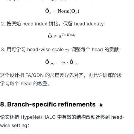
^
O
O
\hat{\mathbf{O}}_h=\mathrm{
=
Norm
(
)
h
h
按原始 head index 拼接，保留 head identity：
^
×
×
O
R
\hat{\mathbf{O}}\in \mathbb{R
∈
T
H
d
h
\
用可学习 head-wise scale
调整每个 head 的贡献：
γ
h
g
~
a
^
O
O
\tilde{\mathbf{O}}_{:,h,:}=\gam
=
⋅
γ
:
,
,
:
:
,
,
:
h
h
h
m
m
这个设计把 FA/GDN 的尺度差异先对齐，再允许训练阶段
a
_
学习每个 head 的权重。
h
8. Branch-specific refinements
#
论文还把 HypeNet/HALO 中有效的结构改动迁移到 head-
wise setting：