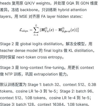
heads 复用原 Q/K/V weights，并处理 GQA 到 GDN 维度
差异。冻结 backbone，只训练新 hybrid attention
layers，用 MSE 对齐原 FA layer hidden states：
\mathcal{L}_{align}=\sum_{l=1}
L
∑
(
)
(
)
2
l
l
H
H
=
∥
(
)
−
(
)
∥
L
x
x
2
a
l
i
g
n
F
A
H
y
b
r
i
d
=
1
l
Stage 2 是 global logits distillation。解冻全模型，用
teacher dense model 的 final logits 做 KL distillation，
同时保留 next-token cross entropy。
Stage 3 是 long-context fine-tuning。用更长 context
做 NTP 训练，巩固 extrapolation 能力。
默认训练配置为 Stage 1: batch 32、context 512、0.3B
tokens、cosine LR 1e-3 到 1e-5；Stage 2: batch 96、
context 512、1.0B tokens、cosine LR 1e-4 到 1e-5；
Stage 3: batch 128、context 16384、1.0B tokens、