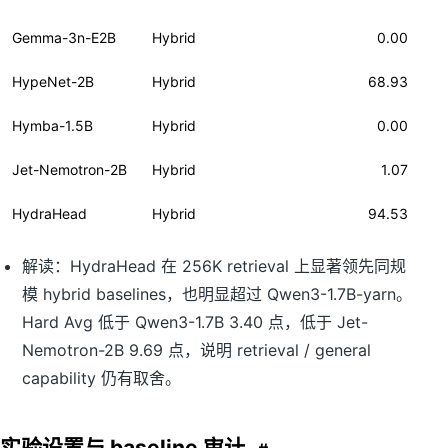
Gemma-3n-E2B
Hybrid
0.00
HypeNet-2B
Hybrid
68.93
Hymba-1.5B
Hybrid
0.00
Jet-Nemotron-2B
Hybrid
1.07
HydraHead
Hybrid
94.53
解读：HydraHead 在 256K retrieval 上显著领先同规
模 hybrid baselines，也明显超过 Qwen3-1.7B-yarn。
Hard Avg 低于 Qwen3-1.7B 3.40 点，低于 Jet-
Nemotron-2B 9.69 点，说明 retrieval / general
capability 仍有取舍。
实验设置与 baseline 审计