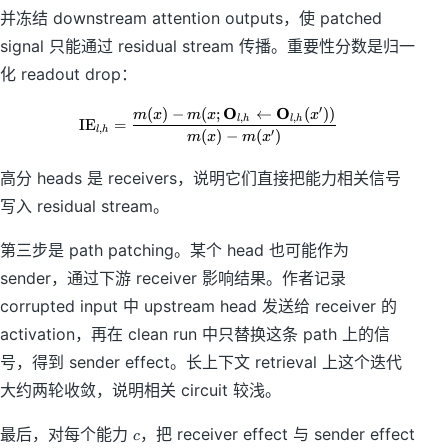
a
并冻结 downstream attention outputs，使 patched
=
signal 只能通过 residual stream 传播。重要性分数是归一
0.
9
化 readout drop：
O
O
′
(
)
−
(
;
←
(
))
\mathrm{IE}_{l,h}= \frac{m(x)-m
m
x
m
x
x
,
,
l
h
l
h
IE
=
,
l
h
(
)
−
(
)
′
m
x
m
x
高分 heads 是 receivers，说明它们直接把能力相关信号
写入 residual stream。
第三步是 path patching。某个 head 也可能作为
sender，通过下游 receiver 影响结果。作者记录
corrupted input 中 upstream head 发送给 receiver 的
activation，再在 clean run 中只替换这条 path 上的信
号，得到 sender effect。长上下文 retrieval 上这个迭代
大约两轮收敛，说明相关 circuit 较浅。
c
最后，对每个能力
，把 receiver effect 与 sender effect
c