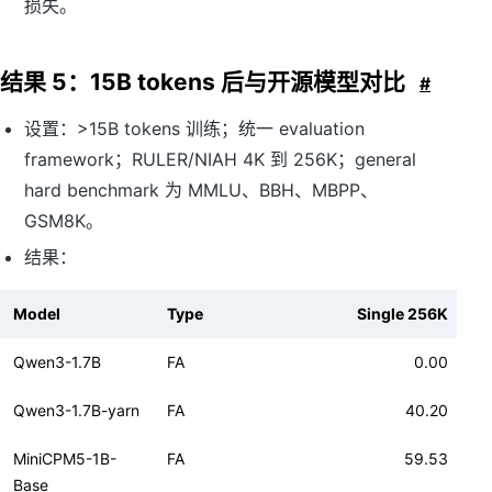
损失。
结果 5：15B tokens 后与开源模型对比
#
设置：>15B tokens 训练；统一 evaluation
framework；RULER/NIAH 4K 到 256K；general
hard benchmark 为 MMLU、BBH、MBPP、
GSM8K。
结果：
Model
Type
Single 256K
Qwen3-1.7B
FA
0.00
Qwen3-1.7B-yarn
FA
40.20
MiniCPM5-1B-
FA
59.53
Base