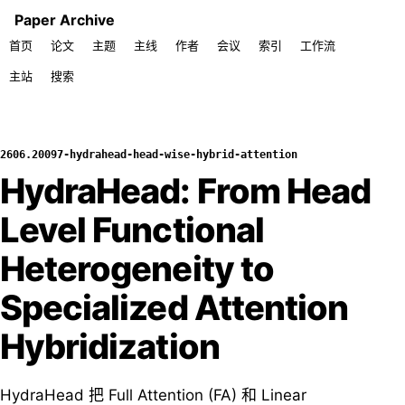
Paper Archive
首页
论文
主题
主线
作者
会议
索引
工作流
主站
搜索
2606.20097-hydrahead-head-wise-hybrid-attention
HydraHead: From Head
Level Functional
Heterogeneity to
Specialized Attention
Hybridization
HydraHead 把 Full Attention (FA) 和 Linear