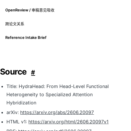
OpenReview / 审稿意见吸收
跨论文关系
Reference Intake Brief
Source
#
Title: HydraHead: From Head-Level Functional
Heterogeneity to Specialized Attention
Hybridization
arXiv:
https://arxiv.org/abs/2606.20097
HTML v1:
https://arxiv.org/html/2606.20097v1