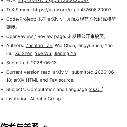
PDF:
https://arxiv.org/pdf/2606.20097
TeX Source:
https://arxiv.org/e-print/2606.20097
Code/Project: 未在 arXiv v1 页面发现官方代码或模型
链接。
OpenReview / Review page: 未发现公开审稿页。
Authors:
Zhentao Tan
, Wei Chen, Jingyi Shen, Yao
Liu,
Xu Shen
,
Yue Wu
,
Jieping Ye
Submitted: 2026-06-18
Current version read: arXiv v1, submitted 2026-06-
18; arXiv HTML and TeX source.
Subjects: Computation and Language (
cs.CL
)
Institution: Alibaba Group
作者与关系