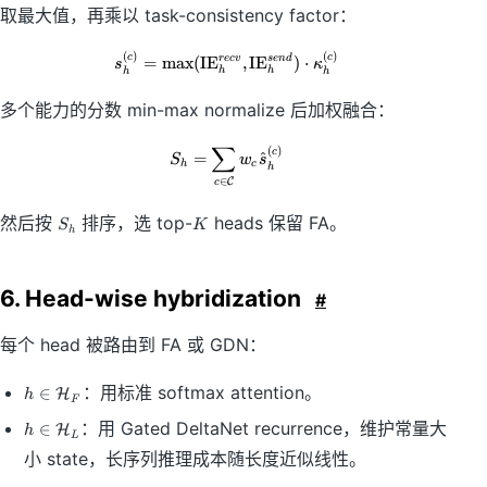
取最大值，再乘以 task-consistency factor：
(
)
(
)
s_h^{(c)}=\max(\mathrm{IE}^{re
c
c
r
ec
v
se
n
d
=
max
(
IE
,
IE
)
⋅
s
κ
h
h
h
h
多个能力的分数 min-max normalize 后加权融合：
∑
(
)
S_h=\sum_{c\in\mathcal{C}}w_c
c
=
^
S
w
s
h
c
h
∈
C
c
S
K
然后按
排序，选 top-
heads 保留 FA。
S
K
h
_
h
6. Head-wise hybridization
#
每个 head 被路由到 FA 或 GDN：
h
：用标准 softmax attention。
∈
H
h
F
\i
h
：用 Gated DeltaNet recurrence，维护常量大
∈
n
H
h
L
\i
\
小 state，长序列推理成本随长度近似线性。
n
m
\