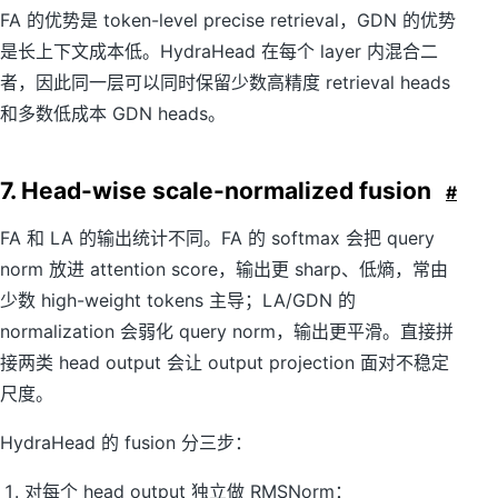
a
FA 的优势是 token-level precise retrieval，GDN 的优势
m
t
a
h
是长上下文成本低。HydraHead 在每个 layer 内混合二
t
c
者，因此同一层可以同时保留少数高精度 retrieval heads
h
al
c
{
和多数低成本 GDN heads。
al
H
{
}
H
_
7. Head-wise scale-normalized fusion
}
#
F
_
L
FA 和 LA 的输出统计不同。FA 的 softmax 会把 query
norm 放进 attention score，输出更 sharp、低熵，常由
少数 high-weight tokens 主导；LA/GDN 的
normalization 会弱化 query norm，输出更平滑。直接拼
接两类 head output 会让 output projection 面对不稳定
尺度。
HydraHead 的 fusion 分三步：
对每个 head output 独立做 RMSNorm：