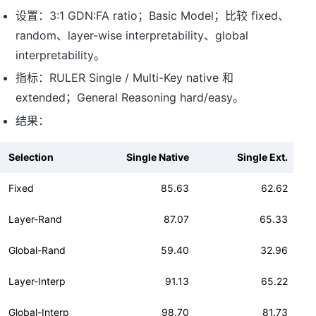
设置：3:1 GDN:FA ratio；Basic Model；比较 fixed、
random、layer-wise interpretability、global
interpretability。
指标：RULER Single / Multi-Key native 和
extended；General Reasoning hard/easy。
结果：
Selection
Single Native
Single Ext.
Fixed
85.63
62.62
Layer-Rand
87.07
65.33
Global-Rand
59.40
32.96
Layer-Interp
91.13
65.22
Global-Interp
98.70
81.73