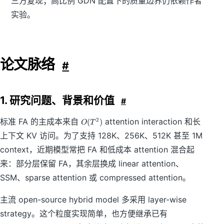
三方复现；高比例 GDN 配置下的质量边界仍依赖作者
实验。
论文脉络
#
1. 研究问题、背景和价值
#
O
标准 FA 的主成本来自
attention interaction 和长
2
(
)
O
T
(
上下文 KV 访问。为了支持 128K、256K、512K 甚至 1M
T
^
context，近期模型常把 FA 和低成本 attention 混合起
2
来：部分层保留 FA，其余层换成 linear attention、
)
SSM、sparse attention 或 compressed attention。
主流 open-source hybrid model 多采用 layer-wise
strategy。这个粒度实现简单，也方便继承已有