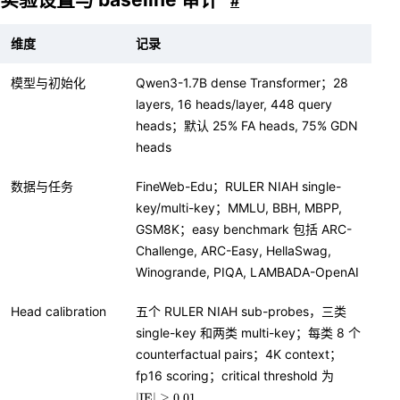
#
维度
记录
模型与初始化
Qwen3-1.7B dense Transformer；28
layers, 16 heads/layer, 448 query
heads；默认 25% FA heads, 75% GDN
heads
数据与任务
FineWeb-Edu；RULER NIAH single-
key/multi-key；MMLU, BBH, MBPP,
GSM8K；easy benchmark 包括 ARC-
Challenge, ARC-Easy, HellaSwag,
Winogrande, PIQA, LAMBADA-OpenAI
Head calibration
五个 RULER NIAH sub-probes，三类
single-key 和两类 multi-key；每类 8 个
counterfactual pairs；4K context；
\l
fp16 scoring；critical threshold 为
v
∣
IE
∣
≥
0.01