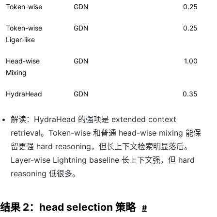
Token-wise
GDN
0.25
Token-wise
GDN
0.25
Liger-like
Head-wise
GDN
1.00
Mixing
HydraHead
GDN
0.35
解读：HydraHead 的强项是 extended context
retrieval。Token-wise 和普通 head-wise mixing 能保
留更强 hard reasoning，但长上下文检索明显落后。
Layer-wise Lightning baseline 长上下文强，但 hard
reasoning 低很多。
结果 2：head selection 策略
#