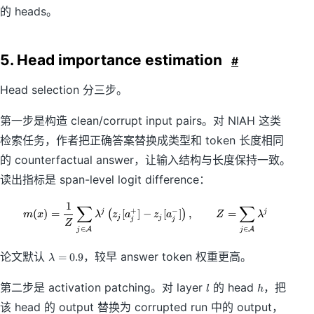
m
m
的 heads。
a
a
t
t
h
h
c
c
5. Head importance estimation
#
al
al
{
{
Head selection 分三步。
H
H
}
}
第一步是构造 clean/corrupt input pairs。对 NIAH 这类
_
_
F
L
检索任务，作者把正确答案替换成类型和 token 长度相同
的 counterfactual answer，让输入结构与长度保持一致。
读出指标是 span-level logit difference：
1
∑
m(x)=\frac{1}{Z}\sum_{j\in\math
∑
+
−
(
)
=
[
]
−
[
]
,
=
j
j
(
)
m
x
λ
z
a
z
a
Z
λ
j
j
j
j
Z
∈
∈
A
A
j
j
\l
论文默认
，较早 answer token 权重更高。
=
0.9
λ
a
m
l
h
第二步是 activation patching。对 layer
的 head
，把
l
h
b
该 head 的 output 替换为 corrupted run 中的 output，
d