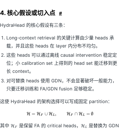
4. 核心假设或切入点
#
HydraHead 的核心假设有三条：
Long-context retrieval 的关键计算由少量 heads 承
载，并且这些 heads 在 layer 内分布不均匀。
这些 heads 可以通过离线 causal intervention 稳定定
位；小 calibration set 上得到的 head set 能迁移到更
长 context。
对可替换 heads 使用 GDN，不会显著破坏一般能力，
只要迁移训练和 FA/GDN fusion 足够稳定。
这使 HydraHead 的架构选择可以写成固定 partition：
=
∪
,
\mathcal{H}=\mathcal{H}_F\cup
∩
=
∅
H
H
H
H
H
F
L
F
L
\
\
其中
是保留 FA 的 critical heads，
是替换为 GDN
H
H
F
L