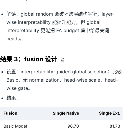
解读：global random 会破坏跨层结构平衡；layer-
wise interpretability 能提升能力，但 global
interpretability 更能把 FA budget 集中给最关键
heads。
结果 3：fusion 设计
#
设置：interpretability-guided global selection；比较
Basic、无 normalization、head-wise scale、head-
wise gate。
结果：
Fusion
Single Native
Single Ext.
Basic Model
98.70
81.73