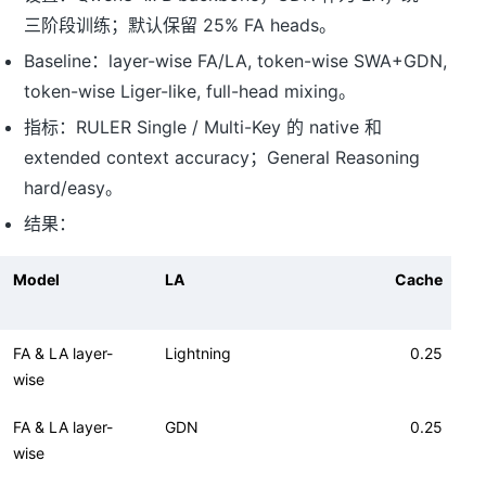
三阶段训练；默认保留 25% FA heads。
Baseline：layer-wise FA/LA, token-wise SWA+GDN,
token-wise Liger-like, full-head mixing。
指标：RULER Single / Multi-Key 的 native 和
extended context accuracy；General Reasoning
hard/easy。
结果：
Model
LA
Cache
FA & LA layer-
Lightning
0.25
wise
FA & LA layer-
GDN
0.25
wise