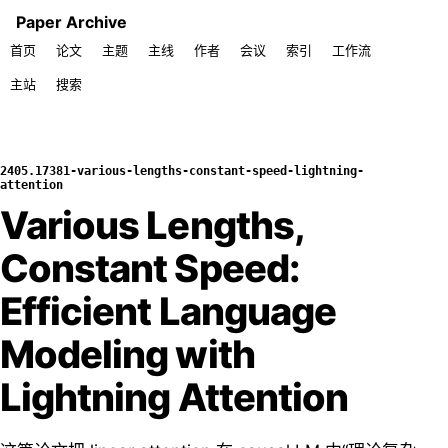
Paper Archive
首页
论文
主题
主线
作者
会议
索引
工作流
主站
搜索
2405.17381-various-lengths-constant-speed-lightning-
attention
Various Lengths,
Constant Speed:
Efficient Language
Modeling with
Lightning Attention