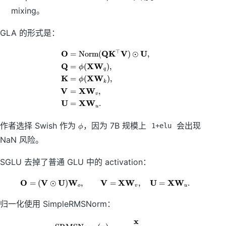
mixing。
GLA 的形式是：
⊤
O
Q
K
V
U
=
Norm
(
)
⊙
,
\begin{aligned} \mathbf O &= 
Q
X
W
=
(
)
,
ϕ
q
K
X
W
=
(
)
,
ϕ
k
V
X
W
=
,
v
U
X
W
=
.
u
\
作者选择 Swish 作为
，因为 7B 规模上
会出现
1+elu
ϕ
p
NaN 风险。
h
i
SGLU 去掉了普通 GLU 中的 activation：
O
V
U
W
V
X
W
U
X
W
=
(
⊙
)
,
\mathbf O=(\mathbf V\odot\mat
=
,
=
.
o
v
u
归一化使用 SimpleRMSNorm：
x
\mathrm{SRMSNorm}(\mathbf x) =