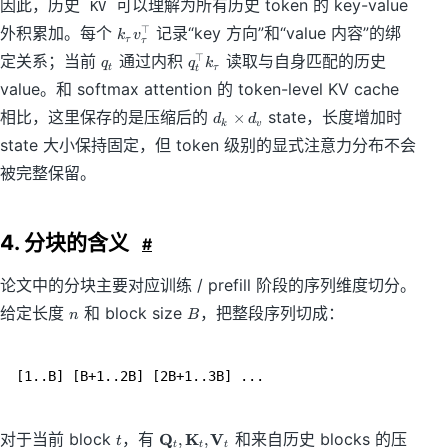
因此，历史
可以理解为所有历史 token 的 key-value
KV
k
外积累加。每个
记录“key 方向”和“value 内容”的绑
⊤
k
v
τ
τ
_
q
q
定关系；当前
通过内积
读取与自身匹配的历史
⊤
q
q
k
\
t
τ
t
_
_
t
value。和 softmax attention 的 token-level KV cache
t
t
a
d
^
相比，这里保存的是压缩后的
state，长度增加时
×
d
d
u
k
v
_
\
v
state 大小保持固定，但 token 级别的显式注意力分布不会
k
t
_
\
o
被完整保留。
\
ti
p
t
m
k
a
es
_
u
4. 分块的含义
#
d
\
^
_
t
\
v
a
论文中的分块主要对应训练 / prefill 阶段的序列维度切分。
t
u
n
B
给定长度
和 block size
，把整段序列切成：
o
n
B
p
t
\
对于当前 block
，有
Q
K
V
和来自历史 blocks 的压
,
,
t
t
t
t