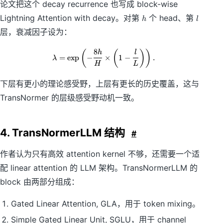
论文把这个 decay recurrence 也写成 block-wise
h
l
Lightning Attention with decay。对第
个 head、第
h
l
层，衰减因子设为：
8
(
(
)
)
\lambda = \exp\left( -\frac{8h}{H}
h
l
=
exp
−
×
1
−
.
λ
H
L
下层有更小的理论感受野，上层有更长的历史覆盖，这与
TransNormer 的层级感受野动机一致。
4. TransNormerLLM 结构
#
作者认为只有高效 attention kernel 不够，还需要一个适
配 linear attention 的 LLM 架构。TransNormerLLM 的
block 由两部分组成：
Gated Linear Attention, GLA，用于 token mixing。
Simple Gated Linear Unit, SGLU，用于 channel