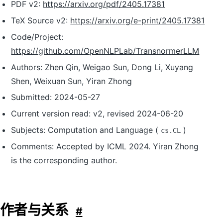
PDF v2:
https://arxiv.org/pdf/2405.17381
TeX Source v2:
https://arxiv.org/e-print/2405.17381
Code/Project:
https://github.com/OpenNLPLab/TransnormerLLM
Authors: Zhen Qin, Weigao Sun, Dong Li, Xuyang
Shen, Weixuan Sun, Yiran Zhong
Submitted: 2024-05-27
Current version read: v2, revised 2024-06-20
Subjects: Computation and Language (
)
cs.CL
Comments: Accepted by ICML 2024. Yiran Zhong
is the corresponding author.
作者与关系
#