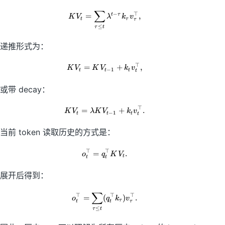
∑
KV_t = \sum_{\tau\le t} \lambda
−
⊤
=
,
t
τ
K
V
λ
k
v
t
τ
τ
≤
τ
t
递推形式为：
⊤
=
KV_t=KV_{t-1}+k_tv_t^\top,
+
,
K
V
K
V
k
v
−
1
t
t
t
t
或带 decay：
⊤
=
KV_t=\lambda KV_{t-1}+k_tv_t^
+
.
K
V
λ
K
V
k
v
−
1
t
t
t
t
当前 token 读取历史的方式是：
⊤
⊤
=
o_t^\top=q_t^\top KV_t.
.
o
q
K
V
t
t
t
展开后得到：
∑
o_t^\top = \sum_{\tau\le t}(q_t^
⊤
⊤
⊤
=
(
)
.
o
q
k
v
τ
t
t
τ
≤
τ
t