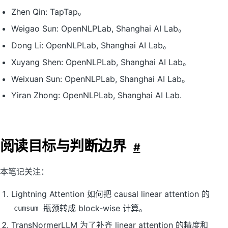
Zhen Qin: TapTap。
Weigao Sun: OpenNLPLab, Shanghai AI Lab。
Dong Li: OpenNLPLab, Shanghai AI Lab。
Xuyang Shen: OpenNLPLab, Shanghai AI Lab。
Weixuan Sun: OpenNLPLab, Shanghai AI Lab。
Yiran Zhong: OpenNLPLab, Shanghai AI Lab.
阅读目标与判断边界
#
本笔记关注：
Lightning Attention 如何把 causal linear attention 的
瓶颈转成 block-wise 计算。
cumsum
TransNormerLLM 为了补齐 linear attention 的精度和