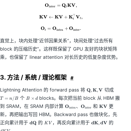
O
Q
KV
=
\mathbf O_{\mathrm{inter}} = \
,
inter
t
⊤
KV
KV
K
V
←
\mathbf {KV} \leftarrow \mathb
+
,
t
t
O
O
O
=
\mathbf O_t = \mathbf O_{\math
+
.
intra
inter
t
直觉上，块内处理“近邻因果关系”，块间处理“过去所有
block 的压缩历史”。这样既保留了 GPU 友好的块状矩阵
乘，也保留了 linear attention 对长历史的低复杂度优势。
3. 方法 / 系统 / 理论框架
#
\
T
Lightning Attention 的 forward pass 将
Q
K
V
切成
,
,
m
=
B
个
blocks。每次把当前 block 从 HBM 搬
=
/
×
T
n
B
B
d
a
n
\
\
\
\
t
/
到 SRAM，在 SRAM 内部计算
O
、
O
和
KV
更
ti
intra
inter
m
m
m
h
B
m
新，再把输出写回 HBM。Backward pass 也做块化，先
a
a
a
b
es
\
K
\
d
t
t
t
f
正向累计用于
dQ
的
，再反向累计用于
dK
dV
的
,
K
V
d
m
V
m
K
h
h
h
Q
。