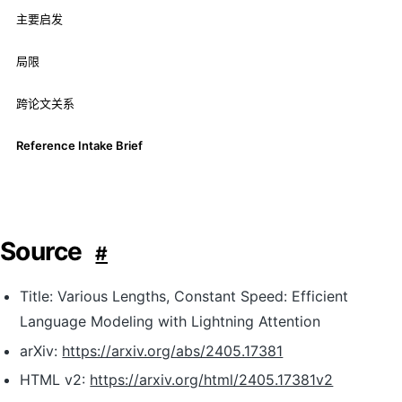
主要启发
局限
跨论文关系
Reference Intake Brief
Source
#
Title: Various Lengths, Constant Speed: Efficient
Language Modeling with Lightning Attention
arXiv:
https://arxiv.org/abs/2405.17381
HTML v2:
https://arxiv.org/html/2405.17381v2