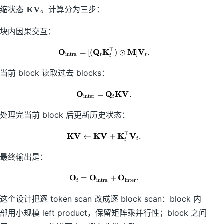
m
\
缩状态
KV
。计算分为三步：
a
m
t
a
块内因果交互：
h
t
b
h
f
⊤
O
Q
K
M
V
=
[(
\mathbf O_{\mathrm{intra}} = [
)
⊙
]
.
b
intra
t
t
t
Q
f
_
当前 block 读取过去 blocks：
{
t,
K
\
V
O
Q
KV
=
\mathbf O_{\mathrm{inter}} = \
.
m
inter
t
}
a
处理完当前 block 后更新历史状态：
t
h
⊤
b
KV
KV
K
V
←
\mathbf {KV} \leftarrow \mathb
+
.
t
t
f
K
最终输出是：
_
t,
O
O
O
=
\mathbf O_t = \mathbf O_{\math
+
.
intra
inter
t
\
m
这个设计把逐 token scan 改成逐 block scan：block 内
a
t
部用小规模 left product，保留矩阵乘并行性；block 之间
h