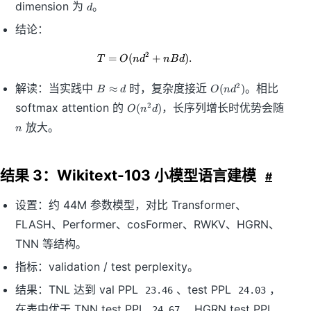
d
dimension 为
。
d
结论：
2
=
(
T=O(nd^2+nBd).
+
)
.
T
O
n
d
n
B
d
B
O
解读：当实践中
时，复杂度接近
。相比
2
≈
(
)
B
d
O
n
d
\
(
O
n
softmax attention 的
，长序列增长时优势会随
2
(
)
O
n
d
a
n
(
p
d
放大。
n
n
p
^
^
r
2
2
o
)
d
结果 3：Wikitext-103 小模型语言建模
#
x
)
d
设置：约 44M 参数模型，对比 Transformer、
FLASH、Performer、cosFormer、RWKV、HGRN、
TNN 等结构。
指标：validation / test perplexity。
结果：TNL 达到 val PPL
、test PPL
，
23.46
24.03
在表中优于 TNN test PPL
、HGRN test PPL
24.67