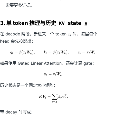
需要更多证据。
3. 单 token 推理与历史
state
KV
#
x
在 decode 阶段，新进来一个 token
时，每层每个
x
t
_
head 会先投影出：
t
=
(
)
,
=
q_t=\phi(x_tW_q),\qquad k_t=\p
(
)
,
=
.
q
ϕ
x
W
k
ϕ
x
W
v
x
W
t
t
q
t
t
k
t
t
v
如果使用 Gated Linear Attention，还会计算 gate：
=
u_t=x_tW_u.
.
u
x
W
t
t
u
历史状态是一个固定大小矩阵：
∑
KV_t = \sum_{\tau\le t} k_\tau 
⊤
=
.
K
V
k
v
t
τ
τ
≤
τ
t
带 decay 时写成：