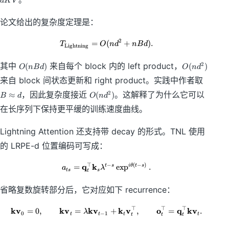
d
K
V
a
a
V
b
b
b
,\
t
t
f
f
f
m
论文给出的复杂度定理是：
h
h
O
O
{
a
b
b
_
_
K
t
f
f
{
{
V
h
2
=
(
T_{\mathrm{Lightning}} = O(nd
+
)
.
T
O
n
d
n
B
d
Lightning
{
{
\
\
}
b
d
d
m
m
f
O
O
其中
来自每个 block 内的 left product，
2
(
)
(
)
O
n
B
d
O
n
d
Q
K
a
a
K
(
(
B
来自 block 间状态更新和 right product。实践中作者取
}
},
t
t
,\
n
n
\
\
h
h
m
O
B
d
，因此复杂度接近
。这解释了为什么它可以
2
≈
(
)
B
d
O
n
d
a
m
r
r
a
(
d
^
p
在长序列下保持更平缓的训练速度曲线。
a
m
m
t
n
)
2
p
t
{i
{i
h
d
)
r
h
n
n
b
Lightning Attention 还支持带 decay 的形式。TNL 使用
^
o
b
tr
te
f
2
的 LRPE-d 位置编码可写成：
x
f
a
r
V
)
d
{
}
}
⊤
−
(
−
)
q
k
a_{ts} = \mathbf q_t^\top\mathbf
=
exp
.
t
s
i
θ
t
s
d
}
}
a
λ
t
s
s
t
V
}
省略复数旋转部分后，它对应如下 recurrence：
⊤
⊤
⊤
kv
kv
kv
k
v
o
q
kv
=
0
,
=
\mathbf {kv}_0=0,\qquad \mathb
+
,
=
.
λ
0
−
1
t
t
t
t
t
t
t