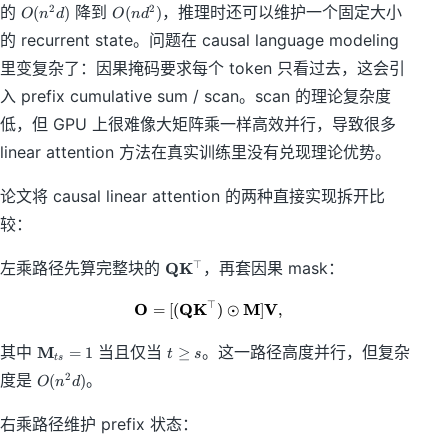
O
O
的
降到
，推理时还可以维护一个固定大小
2
2
(
)
(
)
O
n
d
O
n
d
a
(
(
t
的 recurrent state。问题在 causal language modeling
n
n
h
^
d
里变复杂了：因果掩码要求每个 token 只看过去，这会引
b
2
^
f
入 prefix cumulative sum / scan。scan 的理论复杂度
d
2
Q
)
)
低，但 GPU 上很难像大矩阵乘一样高效并行，导致很多
(
\
linear attention 方法在真实训练里没有兑现理论优势。
m
a
论文将 causal linear attention 的两种直接实现拆开比
t
较：
h
b
\
f
左乘路径先算完整块的
Q
K
，再套因果 mask：
⊤
m
K
a
^
⊤
O
Q
K
M
V
=
[(
\mathbf O=[(\mathbf Q\mathbf K
)
⊙
]
,
t
\
h
t
\
t
其中
M
当且仅当
。这一路径高度并行，但复杂
=
1
≥
t
s
b
o
t
s
m
\
O
f
p
度是
。
2
(
)
O
n
d
at
g
(
Q
\
h
e
n
\
m
右乘路径维护 prefix 状态：
bf
s
^
m
a
M