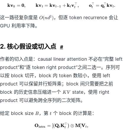
2
a
t
_
⊤
⊤
⊤
kv
0
kv
kv
k
v
o
q
kv
=
,
=
\mathbf {kv}_0=\mathbf 0,\qqua
+
,
=
.
d
t
0
−
1
h
t
t
t
t
t
t
t
{t
)
h
b
s}
O
这一路径复杂度是
，但逐 token recurrence 会让
2
(
)
b
O
n
d
f
=
(
f
V
GPU 利用率下降。
1
n
K
)
d
^
^
\
2
2. 核心假设或切入点
t
#
)
o
p
作者的切入点是：causal linear attention 不必在“完整 left
product”和“逐 token right product”之间二选一。序列可
以按 block 切开，block 内 token 数较小，使用 left
product 可以保留并行矩阵乘；block 间只需要把之前
K
block 的历史信息压缩进一个
state，使用 right
K
V
V
product 可以避免跨全序列的二次矩阵。
B
t
给定 block size
，第
个 block 的计算是：
B
t
⊤
O
Q
K
M
V
=
[(
\mathbf O_{\mathrm{intra}} = [
)
⊙
]
,
intra
t
t
t