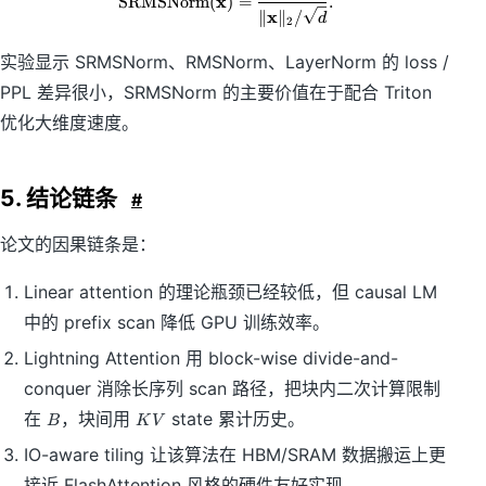
x
SRMSNorm
(
)
=
.
x
∥
∥
/
d
2
实验显示 SRMSNorm、RMSNorm、LayerNorm 的 loss /
PPL 差异很小，SRMSNorm 的主要价值在于配合 Triton
优化大维度速度。
5. 结论链条
#
论文的因果链条是：
Linear attention 的理论瓶颈已经较低，但 causal LM
中的 prefix scan 降低 GPU 训练效率。
Lightning Attention 用 block-wise divide-and-
conquer 消除长序列 scan 路径，把块内二次计算限制
B
K
在
，块间用
state 累计历史。
B
K
V
V
IO-aware tiling 让该算法在 HBM/SRAM 数据搬运上更
接近 FlashAttention 风格的硬件友好实现。