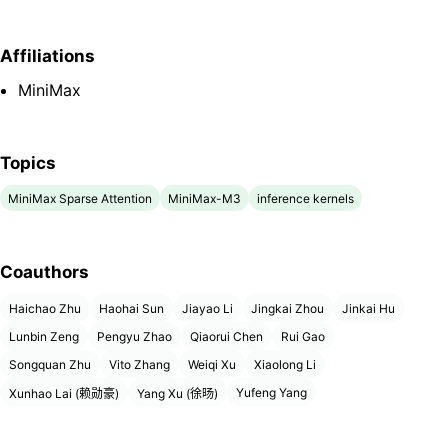
Affiliations
MiniMax
Topics
MiniMax Sparse Attention
MiniMax-M3
inference kernels
Coauthors
Haichao Zhu
Haohai Sun
Jiayao Li
Jingkai Zhou
Jinkai Hu
Lunbin Zeng
Pengyu Zhao
Qiaorui Chen
Rui Gao
Songquan Zhu
Vito Zhang
Weiqi Xu
Xiaolong Li
Yufeng Yang
Xunhao Lai (赖勋豪)
Yang Xu (徐旸)