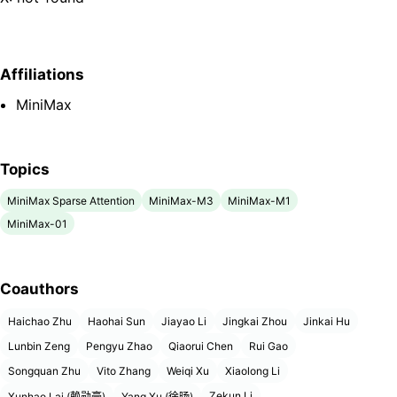
Affiliations
MiniMax
Topics
MiniMax Sparse Attention
MiniMax-M3
MiniMax-M1
MiniMax-01
Coauthors
Haichao Zhu
Haohai Sun
Jiayao Li
Jingkai Zhou
Jinkai Hu
Lunbin Zeng
Pengyu Zhao
Qiaorui Chen
Rui Gao
Songquan Zhu
Vito Zhang
Weiqi Xu
Xiaolong Li
Zekun Li
Xunhao Lai (赖勋豪)
Yang Xu (徐旸)