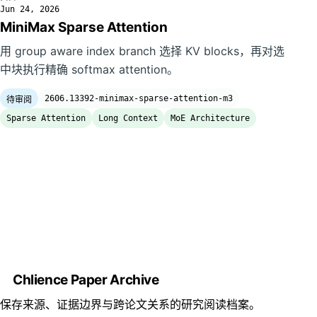
Jun 24, 2026
MiniMax Sparse Attention
用 group aware index branch 选择 KV blocks，再对选
中块执行精确 softmax attention。
2606.13392-minimax-sparse-attention-m3
待审阅
Sparse Attention
Long Context
MoE Architecture
Chlience Paper Archive
保存来源、证据边界与跨论文关系的研究阅读档案。