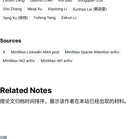
Lunbin Zeng
Qiaorui Chen
Rui Gao
Songquan Zhu
Vito Zhang
Weiqi Xu
Xiaolong Li
Xunhao Lai (赖勋豪)
Yufeng Yang
Zekun Li
Yang Xu (徐旸)
Sources
X
MiniMax LinkedIn AMA post
MiniMax Sparse Attention arXiv
MiniMax-M2 arXiv
MiniMax-M1 arXiv
Related Notes
按论文归档时间排序，展示该作者在本站已经出现的材料。
归档