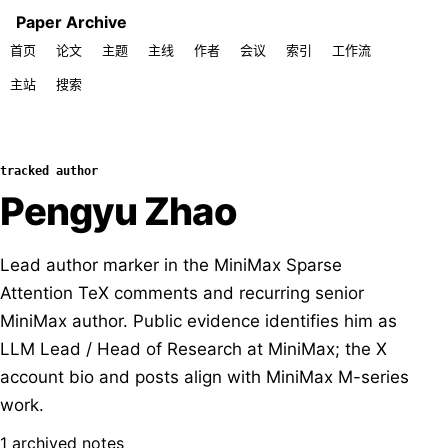
Paper Archive
首页
论文
主题
主线
作者
会议
索引
工作流
主站
搜索
tracked author
Pengyu Zhao
Lead author marker in the MiniMax Sparse
Attention TeX comments and recurring senior
MiniMax author. Public evidence identifies him as
LLM Lead / Head of Research at MiniMax; the X
account bio and posts align with MiniMax M-series
work.
1 archived notes