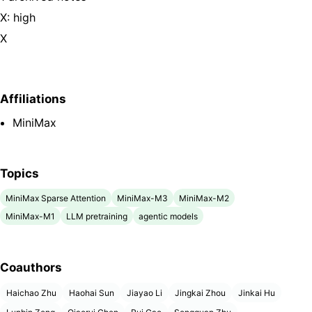
X: high
X
Affiliations
MiniMax
Topics
MiniMax Sparse Attention
MiniMax-M3
MiniMax-M2
MiniMax-M1
LLM pretraining
agentic models
Coauthors
Haichao Zhu
Haohai Sun
Jiayao Li
Jingkai Zhou
Jinkai Hu