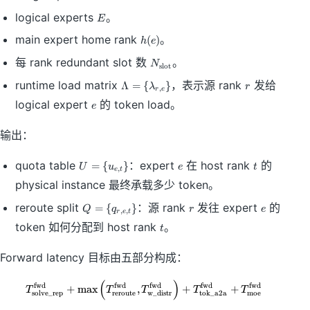
E
logical experts
。
E
h
main expert home rank
。
(
)
h
e
(
N
每 rank redundant slot 数
。
e
N
slot
_
)
\
r
runtime load matrix
，表示源 rank
发给
Λ
=
{
}
{
λ
r
,
r
e
L
\
e
logical expert
的 token load。
e
a
m
m
a
输出：
b
t
d
h
a
U
e
t
r
quota table
：expert
在 host rank
的
=
{
}
U
u
e
t
,
e
t
=
=
m
physical instance 最终承载多少 token。
\
\
{
{
{
sl
Q
r
e
reroute split
：源 rank
发往 expert
的
=
{
}
Q
q
r
e
,
,
\l
r
e
t
u
o
=
t
token 如何分配到 host rank
。
a
_
t
t
\
m
{
}
{
b
e,
}
Forward latency 目标由五部分构成：
q
d
t
_
a
}
{
(
)
T_{\mathrm{solve\_rep}}^{\mat
fwd
fwd
fwd
fwd
fwd
+
max
,
+
+
T
T
T
T
T
_
\
solve_rep
reroute
w_distr
tok_a2a
moe
r,
{
}
e,