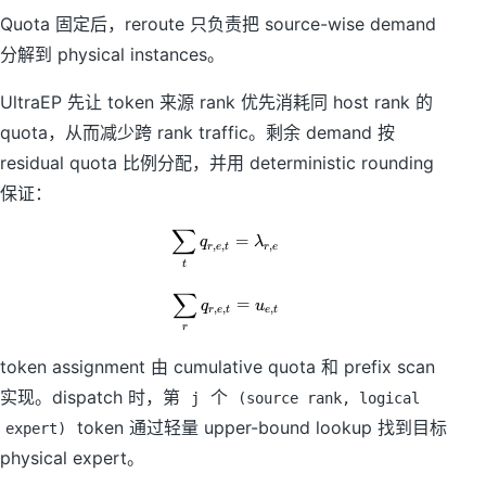
Quota 固定后，reroute 只负责把 source-wise demand
分解到 physical instances。
UltraEP 先让 token 来源 rank 优先消耗同 host rank 的
quota，从而减少跨 rank traffic。剩余 demand 按
residual quota 比例分配，并用 deterministic rounding
保证：
∑
\sum_t q_{r,e,t}=\lambda_{r,e}
=
q
λ
,
,
,
r
e
t
r
e
t
∑
\sum_r q_{r,e,t}=u_{e,t}
=
q
u
,
,
,
r
e
t
e
t
r
token assignment 由 cumulative quota 和 prefix scan
实现。dispatch 时，第
个
j
(source rank, logical
token 通过轻量 upper-bound lookup 找到目标
expert)
physical expert。