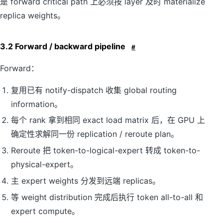
是 forward critical path 上必须按 layer 及时 materialize
replica weights。
3.2 Forward / backward pipeline
#
Forward：
复用已有 notify-dispatch 收集 global routing
information。
每个 rank 拿到相同 exact load matrix 后，在 GPU 上
确定性求解同一份 replication / reroute plan。
Reroute 把 token-to-logical-expert 转成 token-to-
physical-expert。
主 expert weights 分发到远端 replicas。
等 weight distribution 完成后执行 token all-to-all 和
expert compute。