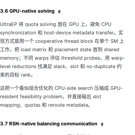
3.6 GPU-native solving
#
UltraEP 将 quota solving 放在 GPU 上，避免 CPU
synchronization 和 host-device metadata transfer。实
现方式是用一个 cooperative thread block 在单个 SM 上
工作，把 load matrix 和 placement state 放到 shared
memory；不同 warps 评估 threshold probes，用 warp-
level reductions 找满足 slack、slot 和 no-duplicate 约
束的目标 rank。
这把一个看似组合优化的 CPU-side search 压缩成 GPU-
resident feasibility problem，并直接输出 slot
mapping、quotas 和 reroute metadata。
3.7 RSN-native balancing communication
#