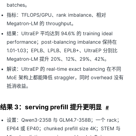
batches。
指标：TFLOPS/GPU、rank imbalance、相对
Megatron-LM 的 throughput。
结果：UltraEP 平均达到 94.6% 的 training ideal
performance；post-balancing imbalance 保持在
1.01-1.03；EPLB、LPLB、EPLB+、UltraEP 分别比
Megatron-LM 提升 20%、12%、29%、42%。
解读：UltraEP 的 real-time exact balancing 在不同
MoE 架构上都能降低 straggler，同时 overhead 没有
抵消收益。
结果 3：serving prefill 提升更明显
#
设置：Qwen3-235B 与 GLM4.7-358B；一个 rack；
EP64 或 EP40；chunked prefill size 4K；STEM 与