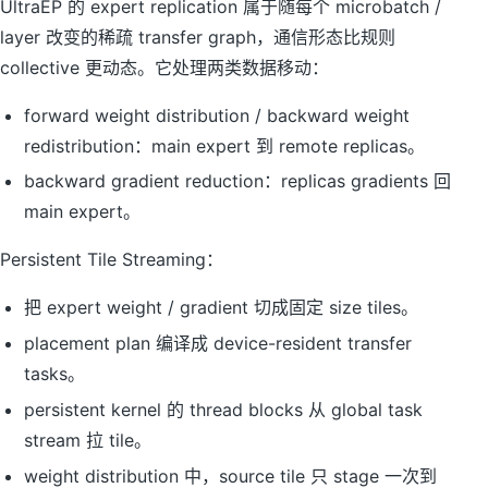
UltraEP 的 expert replication 属于随每个 microbatch /
layer 改变的稀疏 transfer graph，通信形态比规则
collective 更动态。它处理两类数据移动：
forward weight distribution / backward weight
redistribution：main expert 到 remote replicas。
backward gradient reduction：replicas gradients 回
main expert。
Persistent Tile Streaming：
把 expert weight / gradient 切成固定 size tiles。
placement plan 编译成 device-resident transfer
tasks。
persistent kernel 的 thread blocks 从 global task
stream 拉 tile。
weight distribution 中，source tile 只 stage 一次到