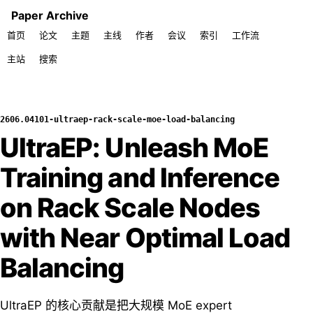
Paper Archive
首页
论文
主题
主线
作者
会议
索引
工作流
主站
搜索
2606.04101-ultraep-rack-scale-moe-load-balancing
UltraEP: Unleash MoE
Training and Inference
on Rack Scale Nodes
with Near Optimal Load
Balancing
UltraEP 的核心贡献是把大规模 MoE expert