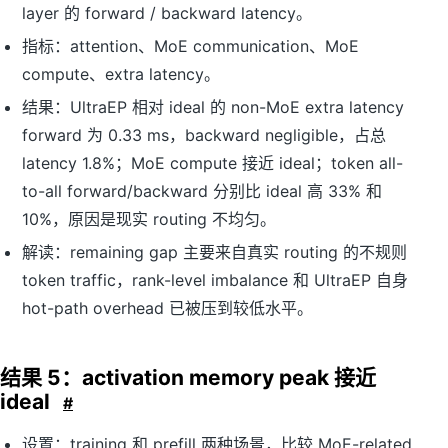
layer 的 forward / backward latency。
指标：attention、MoE communication、MoE
compute、extra latency。
结果：UltraEP 相对 ideal 的 non-MoE extra latency
forward 为 0.33 ms，backward negligible，占总
latency 1.8%；MoE compute 接近 ideal；token all-
to-all forward/backward 分别比 ideal 高 33% 和
10%，原因是现实 routing 不均匀。
解读：remaining gap 主要来自真实 routing 的不规则
token traffic，rank-level imbalance 和 UltraEP 自身
hot-path overhead 已被压到较低水平。
结果 5：activation memory peak 接近
ideal
#
设置：training 和 prefill 两种场景，比较 MoE-related