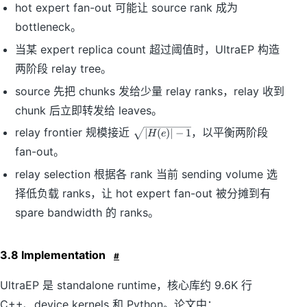
hot expert fan-out 可能让 source rank 成为
bottleneck。
当某 expert replica count 超过阈值时，UltraEP 构造
两阶段 relay tree。
source 先把 chunks 发给少量 relay ranks，relay 收到
chunk 后立即转发给 leaves。
\
relay frontier 规模接近
，以平衡两阶段
∣
(
)
∣
−
1
H
e
s
fan-out。
q
rt
relay selection 根据各 rank 当前 sending volume 选
{|
择低负载 ranks，让 hot expert fan-out 被分摊到有
H
(
spare bandwidth 的 ranks。
e
)|
-
3.8 Implementation
#
1
}
UltraEP 是 standalone runtime，核心库约 9.6K 行
C++、device kernels 和 Python。论文中：