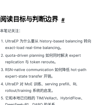
阅读目标与判断边界
#
本笔记关注：
UltraEP 为什么要从 history-based balancing 转向
exact-load real-time balancing。
quota-driven planning 如何同时解决 expert
replication 与 token reroute。
RSN-native communication 如何降低 hot-path
expert-state transfer 开销。
UltraEP 对 MoE 训练、serving prefill、RL
rollout/training 系统的启发。
它和本地已归档的 TIM/VeXact、HybridFlow、
DeepSeek-R1、DAPO 的关系。