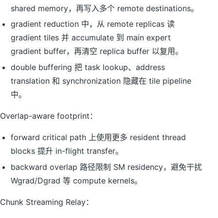
shared memory，再写入多个 remote destinations。
gradient reduction 中，从 remote replicas 读
gradient tiles 并 accumulate 到 main expert
gradient buffer，再清空 replica buffer 以复用。
double buffering 把 task lookup、address
translation 和 synchronization 隐藏在 tile pipeline
中。
Overlap-aware footprint：
forward critical path 上使用更多 resident thread
blocks 提升 in-flight transfer。
backward overlap 路径限制 SM residency，避免干扰
Wgrad/Dgrad 等 compute kernels。
Chunk Streaming Relay：