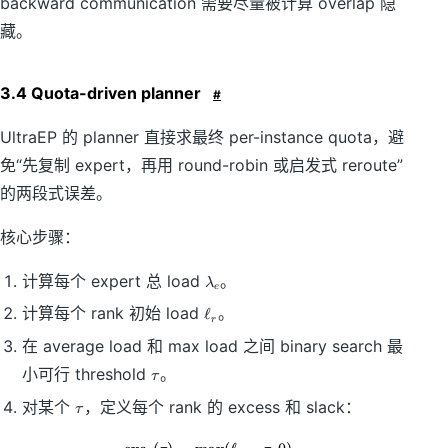
backward communication 需要尽量被计算 overlap 隐
{
\
藏。
m
in
}
3.4 Quota-driven planner
#
UltraEP 的 planner 直接求最终 per-instance quota，避
免“先复制 expert，再用 round-robin 或启发式 reroute”
的两段式误差。
核心步骤：
\l
计算每个 expert 总 load
。
λ
e
a
\
计算每个 rank 初始 load
。
ℓ
m
r
e
b
在 average load 和 max load 之间 binary search 最
ll
d
_
\
a
小可行 threshold
。
τ
r
t
_
\
对某个
，定义每个 rank 的 excess 和 slack：
a
e
τ
t
u
a