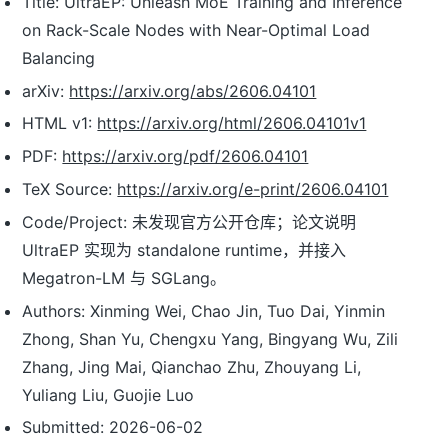
Title: UltraEP: Unleash MoE Training and Inference
on Rack-Scale Nodes with Near-Optimal Load
Balancing
arXiv:
https://arxiv.org/abs/2606.04101
HTML v1:
https://arxiv.org/html/2606.04101v1
PDF:
https://arxiv.org/pdf/2606.04101
TeX Source:
https://arxiv.org/e-print/2606.04101
Code/Project: 未发现官方公开仓库；论文说明
UltraEP 实现为 standalone runtime，并接入
Megatron-LM 与 SGLang。
Authors: Xinming Wei, Chao Jin, Tuo Dai, Yinmin
Zhong, Shan Yu, Chengxu Yang, Bingyang Wu, Zili
Zhang, Jing Mai, Qianchao Zhu, Zhouyang Li,
Yuliang Liu, Guojie Luo
Submitted: 2026-06-02