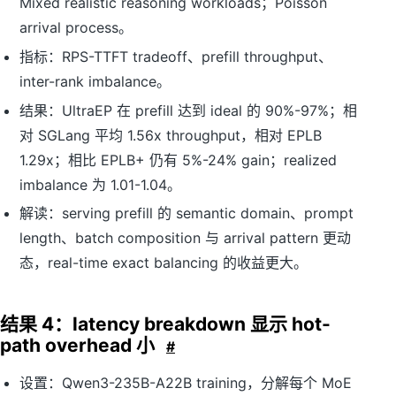
Mixed realistic reasoning workloads；Poisson
arrival process。
指标：RPS-TTFT tradeoff、prefill throughput、
inter-rank imbalance。
结果：UltraEP 在 prefill 达到 ideal 的 90%-97%；相
对 SGLang 平均 1.56x throughput，相对 EPLB
1.29x；相比 EPLB+ 仍有 5%-24% gain；realized
imbalance 为 1.01-1.04。
解读：serving prefill 的 semantic domain、prompt
length、batch composition 与 arrival pattern 更动
态，real-time exact balancing 的收益更大。
结果 4：latency breakdown 显示 hot-
path overhead 小
#
设置：Qwen3-235B-A22B training，分解每个 MoE