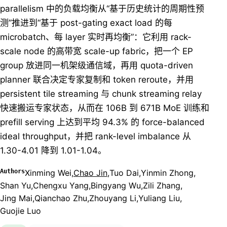
parallelism 中的负载均衡从“基于历史统计的周期性预
测”推进到“基于 post-gating exact load 的每
microbatch、每 layer 实时再均衡”：它利用 rack-
scale node 的高带宽 scale-up fabric，把一个 EP
group 放进同一机架级通信域，再用 quota-driven
planner 联合决定专家复制和 token reroute，并用
persistent tile streaming 与 chunk streaming relay
快速搬运专家状态，从而在 106B 到 671B MoE 训练和
prefill serving 上达到平均 94.3% 的 force-balanced
ideal throughput，并把 rank-level imbalance 从
1.30-4.01 降到 1.01-1.04。
Authors
Xinming Wei
,
Chao Jin
,
Tuo Dai
,
Yinmin Zhong
,
Shan Yu
,
Chengxu Yang
,
Bingyang Wu
,
Zili Zhang
,
Jing Mai
,
Qianchao Zhu
,
Zhouyang Li
,
Yuliang Liu
,
Guojie Luo