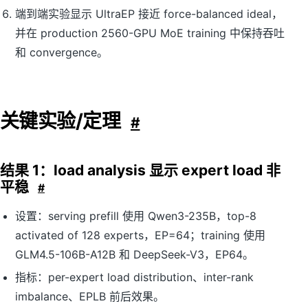
端到端实验显示 UltraEP 接近 force-balanced ideal，
并在 production 2560-GPU MoE training 中保持吞吐
和 convergence。
关键实验/定理
#
结果 1：load analysis 显示 expert load 非
平稳
#
设置：serving prefill 使用 Qwen3-235B，top-8
activated of 128 experts，EP=64；training 使用
GLM4.5-106B-A12B 和 DeepSeek-V3，EP64。
指标：per-expert load distribution、inter-rank
imbalance、EPLB 前后效果。