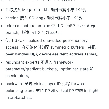
训练接入 Megatron-LM，额外代码小于 1K 行。
serving 接入 SGLang，额外代码小于 1K 行。
token dispatch/combine 使用 DeepEP
hybrid-ep
branch，版本
。
v1.2.1+7febc6e
使用 GPU-initialized one-sided peer-memory
access，在初始化时分配 symmetric buffers，并把
peer handles 转成 device-resident address tables。
redundant experts 不进入 framework
parameter/gradient buckets、optimizer state 和
checkpoints。
backward 通过 virtual layer ID 追踪 forward
balancing plan，支持 PP 和 virtual PP 中的 in-flight
microbatches。