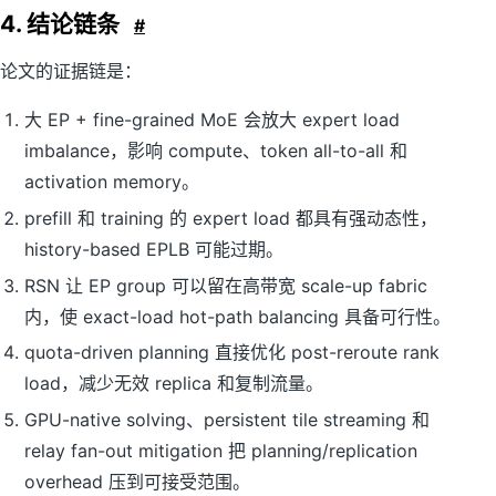
4. 结论链条
#
论文的证据链是：
大 EP + fine-grained MoE 会放大 expert load
imbalance，影响 compute、token all-to-all 和
activation memory。
prefill 和 training 的 expert load 都具有强动态性，
history-based EPLB 可能过期。
RSN 让 EP group 可以留在高带宽 scale-up fabric
内，使 exact-load hot-path balancing 具备可行性。
quota-driven planning 直接优化 post-reroute rank
load，减少无效 replica 和复制流量。
GPU-native solving、persistent tile streaming 和
relay fan-out mitigation 把 planning/replication
overhead 压到可接受范围。