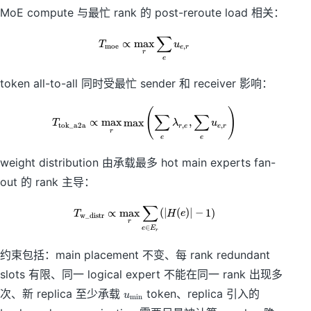
r,
MoE compute 与最忙 rank 的 post-reroute load 相关：
t
e
}
}
∑
\
T_{\mathrm{moe}}\propto \max_
∝
max
T
u
moe
,
\
e
r
}
r
e
}
token all-to-all 同时受最忙 sender 和 receiver 影响：
(
)
T_{\mathrm{tok\_a2a}}\propto \m
∑
∑
∝
max
max
,
T
λ
u
tok_a2a
,
,
r
e
e
r
r
e
e
weight distribution 由承载最多 hot main experts fan-
out 的 rank 主导：
∑
T_{\mathrm{w\_distr}}\propto \m
∝
max
(
∣
(
)
∣
−
1
)
T
H
e
w_distr
r
∈
e
E
r
约束包括：main placement 不变、每 rank redundant
slots 有限、同一 logical expert 不能在同一 rank 出现多
u
次、新 replica 至少承载
token、replica 引入的
u
m
i
n
_