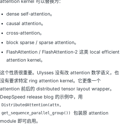
attention kernel 可以替换为：
dense self-attention。
causal attention。
cross-attention。
block sparse / sparse attention。
FlashAttention / FlashAttention-2 这类 local efficient
attention kernel。
这个性质很重要。Ulysses 没有改 attention 数学语义，也
没有要求特定 ring attention kernel。它更像一个
attention 前后的 distributed tensor layout wrapper。
DeepSpeed release blog 的示例中，用
DistributedAttention(attn,
包装原 attention
get_sequence_parallel_group())
module 即可启用。