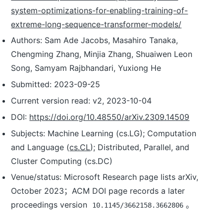
system-optimizations-for-enabling-training-of-
extreme-long-sequence-transformer-models/
Authors: Sam Ade Jacobs, Masahiro Tanaka,
Chengming Zhang, Minjia Zhang, Shuaiwen Leon
Song, Samyam Rajbhandari, Yuxiong He
Submitted: 2023-09-25
Current version read: v2, 2023-10-04
DOI:
https://doi.org/10.48550/arXiv.2309.14509
Subjects: Machine Learning (cs.LG); Computation
and Language (
cs.CL
); Distributed, Parallel, and
Cluster Computing (cs.DC)
Venue/status: Microsoft Research page lists arXiv,
October 2023；ACM DOI page records a later
proceedings version
。
10.1145/3662158.3662806