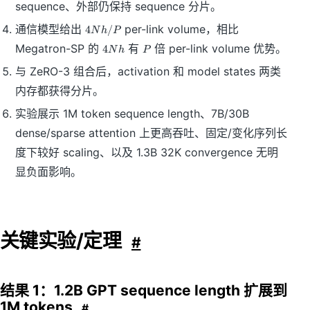
sequence、外部仍保持 sequence 分片。
4
通信模型给出
per-link volume，相比
4
/
N
h
P
N
4
P
Megatron-SP 的
有
倍 per-link volume 优势。
4
N
h
P
h
N
/
与 ZeRO-3 组合后，activation 和 model states 两类
h
P
内存都获得分片。
实验展示 1M token sequence length、7B/30B
dense/sparse attention 上更高吞吐、固定/变化序列长
度下较好 scaling、以及 1.3B 32K convergence 无明
显负面影响。
关键实验/定理
#
结果 1：1.2B GPT sequence length 扩展到
1M tokens
#