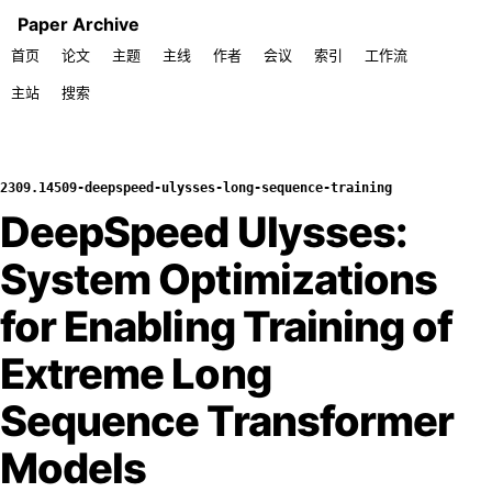
Paper Archive
首页
论文
主题
主线
作者
会议
索引
工作流
主站
搜索
2309.14509-deepspeed-ulysses-long-sequence-training
DeepSpeed Ulysses:
System Optimizations
for Enabling Training of
Extreme Long
Sequence Transformer
Models