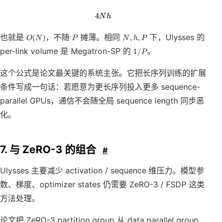
h
4
4Nh
N
h
O
P
N
也就是
，不随
摊薄。相同
下，Ulysses 的
(
)
,
,
O
N
P
N
h
P
(
,
1
per-link volume 是 Megatron-SP 的
。
1/
P
N
h
/
)
,
P
这个公式是论文最关键的系统主张。它把长序列训练的扩展
P
条件写成一句话：若愿意为更长序列投入更多 sequence-
parallel GPUs，通信不会随全局 sequence length 同步恶
化。
7. 与 ZeRO-3 的组合
#
Ulysses 主要减少 activation / sequence 维压力。模型参
数、梯度、optimizer states 仍需要 ZeRO-3 / FSDP 这类
方法处理。
论文把 ZeRO-3 partition group 从 data parallel group