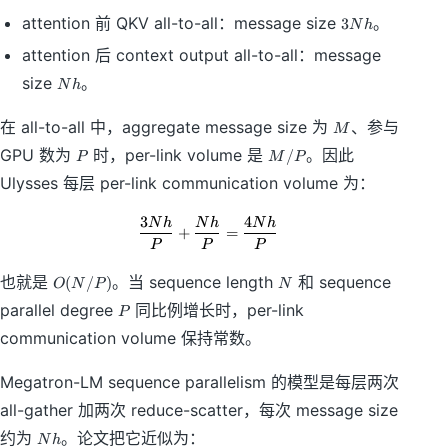
3
attention 前 QKV all-to-all：message size
。
3
N
h
N
attention 后 context output all-to-all：message
h
N
size
。
N
h
h
M
在 all-to-all 中，aggregate message size 为
、参与
M
P
M
GPU 数为
时，per-link volume 是
。因此
/
P
M
P
/
Ulysses 每层 per-link communication volume 为：
P
3
4
N
h
N
h
N
h
\frac{3Nh}{P} + \frac{Nh}{P} =
+
=
P
P
P
O
N
也就是
。当 sequence length
和 sequence
(
/
)
O
N
P
N
(
P
parallel degree
同比例增长时，per-link
P
N
/
communication volume 保持常数。
P
)
Megatron-LM sequence parallelism 的模型是每层两次
all-gather 加两次 reduce-scatter，每次 message size
N
约为
。论文把它近似为：
N
h