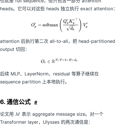
也就是 full sequence，但只包含一部分 attention
heads。它可以对这些 heads 独立执行 exact attention：
⊤
(
O'_p=\mathrm{softmax}\left(\fr
)
′
′
Q
K
′
′
p
p
=
softmax
O
V
p
p
d
h
attention 后执行第二次 all-to-all，把 head-partitioned
output 切回：
/
×
×
×
R
O_r \in \mathbb{R}^{N/P \times 
∈
N
P
b
H
d
O
h
r
后续 MLP、LayerNorm、residual 等算子继续在
sequence partition 上本地执行。
6. 通信公式
#
M
论文用
表示 aggregate message size。对一个
M
Transformer layer，Ulysses 的两次通信是：