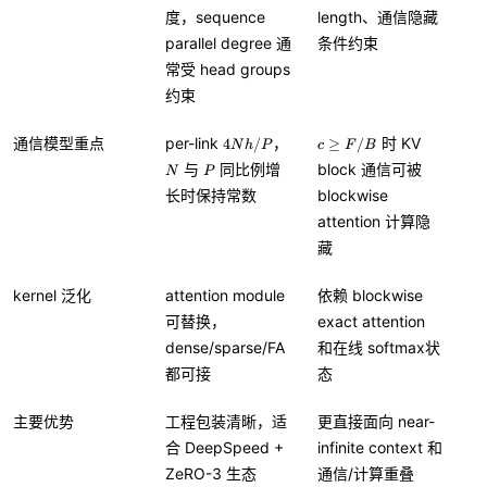
度，sequence
length、通信隐藏
parallel degree 通
条件约束
常受 head groups
约束
4
N
c
通信模型重点
per-link
，
时 KV
4
/
≥
/
N
h
P
c
F
B
N
\
P
与
同比例增
block 通信可被
N
P
h
g
长时保持常数
/
e
blockwise
P
F
attention 计算隐
/
藏
B
kernel 泛化
attention module
依赖 blockwise
可替换，
exact attention
dense/sparse/FA
和在线 softmax状
都可接
态
主要优势
工程包装清晰，适
更直接面向 near-
合 DeepSpeed +
infinite context 和
ZeRO-3 生态
通信/计算重叠