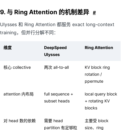
9. 与 Ring Attention 的机制差异
#
Ulysses 和 Ring Attention 都服务 exact long-context
training，但并行分解不同：
维度
DeepSpeed
Ring Attention
Ulysses
核心 collective
两次 all-to-all
KV block ring
rotation /
ppermute
attention 内布局
full sequence +
local query block
subset heads
+ rotating KV
blocks
对 head 数的依赖
需要 head
主要受 block
partition 有足够粒
size、ring