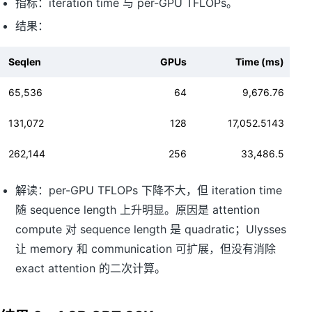
指标：iteration time 与 per-GPU TFLOPs。
结果：
Seqlen
GPUs
Time (ms)
65,536
64
9,676.76
131,072
128
17,052.5143
262,144
256
33,486.5
解读：per-GPU TFLOPs 下降不大，但 iteration time
随 sequence length 上升明显。原因是 attention
compute 对 sequence length 是 quadratic；Ulysses
让 memory 和 communication 可扩展，但没有消除
exact attention 的二次计算。