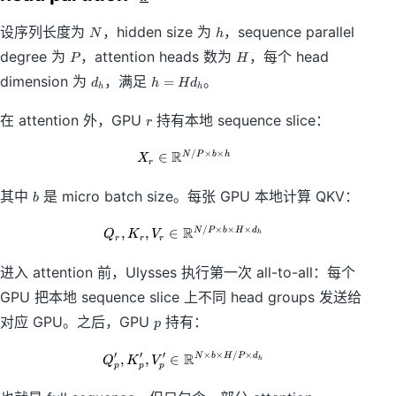
N
h
设序列长度为
，hidden size 为
，sequence parallel
N
h
P
H
degree 为
，attention heads 数为
，每个 head
P
H
d
h
dimension 为
，满足
。
=
d
h
H
d
h
h
_
=
h
H
r
在 attention 外，GPU
持有本地 sequence slice：
r
d
_
/
×
×
R
X_r \in \mathbb{R}^{N/P \times 
∈
N
P
b
h
X
h
r
b
其中
是 micro batch size。每张 GPU 本地计算 QKV：
b
/
×
×
×
R
Q_r,K_r,V_r \in \mathbb{R}^{N/P
,
,
∈
N
P
b
H
d
Q
K
V
h
r
r
r
进入 attention 前，Ulysses 执行第一次 all-to-all：每个
GPU 把本地 sequence slice 上不同 head groups 发送给
p
对应 GPU。之后，GPU
持有：
p
′
′
′
×
×
/
×
R
Q'_p,K'_p,V'_p \in \mathbb{R}^{
,
,
∈
N
b
H
P
d
Q
K
V
h
p
p
p