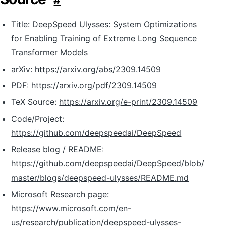
#
Title: DeepSpeed Ulysses: System Optimizations
for Enabling Training of Extreme Long Sequence
Transformer Models
arXiv:
https://arxiv.org/abs/2309.14509
PDF:
https://arxiv.org/pdf/2309.14509
TeX Source:
https://arxiv.org/e-print/2309.14509
Code/Project:
https://github.com/deepspeedai/DeepSpeed
Release blog / README:
https://github.com/deepspeedai/DeepSpeed/blob/
master/blogs/deepspeed-ulysses/README.md
Microsoft Research page:
https://www.microsoft.com/en-
us/research/publication/deepspeed-ulysses-