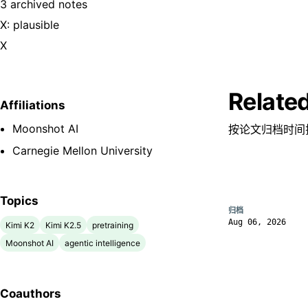
3 archived notes
X: plausible
X
Relate
Affiliations
Moonshot AI
按论文归档时间
Carnegie Mellon University
Topics
归档
Aug 06, 2026
Kimi K2
Kimi K2.5
pretraining
Moonshot AI
agentic intelligence
Coauthors