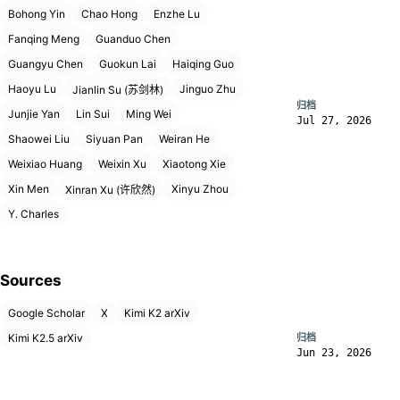
Bohong Yin
Chao Hong
Enzhe Lu
Fanqing Meng
Guanduo Chen
Guangyu Chen
Guokun Lai
Haiqing Guo
Haoyu Lu
Jinguo Zhu
Jianlin Su (苏剑林)
归档
Junjie Yan
Lin Sui
Ming Wei
Jul 27, 2026
Shaowei Liu
Siyuan Pan
Weiran He
Weixiao Huang
Weixin Xu
Xiaotong Xie
Xin Men
Xinyu Zhou
Xinran Xu (许欣然)
Y. Charles
Sources
Google Scholar
X
Kimi K2 arXiv
Kimi K2.5 arXiv
归档
Jun 23, 2026