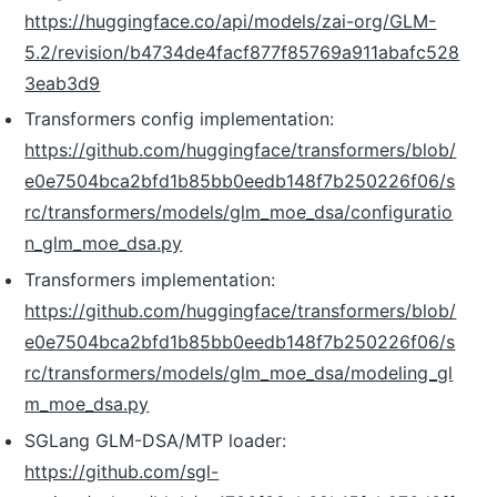
https://huggingface.co/api/models/zai-org/GLM-
5.2/revision/b4734de4facf877f85769a911abafc528
3eab3d9
Transformers config implementation:
https://github.com/huggingface/transformers/blob/
e0e7504bca2bfd1b85bb0eedb148f7b250226f06/s
rc/transformers/models/glm_moe_dsa/configuratio
n_glm_moe_dsa.py
Transformers implementation:
https://github.com/huggingface/transformers/blob/
e0e7504bca2bfd1b85bb0eedb148f7b250226f06/s
rc/transformers/models/glm_moe_dsa/modeling_gl
m_moe_dsa.py
SGLang GLM-DSA/MTP loader:
https://github.com/sgl-