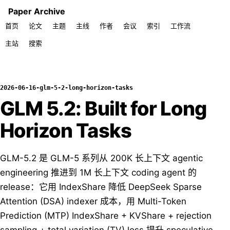
Paper Archive
首页
论文
主题
主线
作者
会议
索引
工作流
主站
搜索
2026-06-16-glm-5-2-long-horizon-tasks
GLM 5.2: Built for Long
Horizon Tasks
GLM-5.2 是 GLM-5 系列从 200K 长上下文 agentic
engineering 推进到 1M 长上下文 coding agent 的
release：它用 IndexShare 降低 DeepSeek Sparse
Attention (DSA) indexer 成本，用 Multi-Token
Prediction (MTP) IndexShare + KVShare + rejection