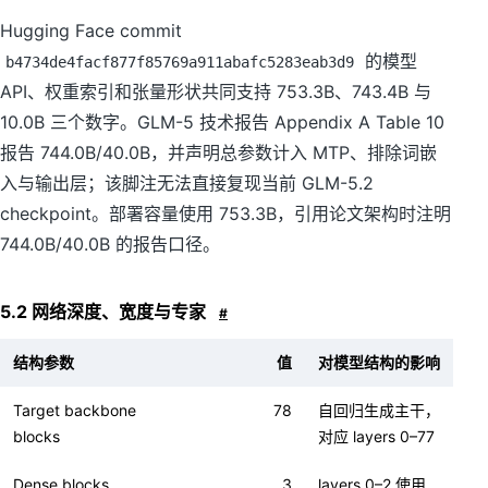
Hugging Face commit
的模型
b4734de4facf877f85769a911abafc5283eab3d9
API、权重索引和张量形状共同支持 753.3B、743.4B 与
10.0B 三个数字。GLM-5 技术报告 Appendix A Table 10
报告 744.0B/40.0B，并声明总参数计入 MTP、排除词嵌
入与输出层；该脚注无法直接复现当前 GLM-5.2
checkpoint。部署容量使用 753.3B，引用论文架构时注明
744.0B/40.0B 的报告口径。
5.2 网络深度、宽度与专家
#
结构参数
值
对模型结构的影响
Target backbone
78
自回归生成主干，
blocks
对应 layers 0–77
Dense blocks
3
layers 0–2 使用