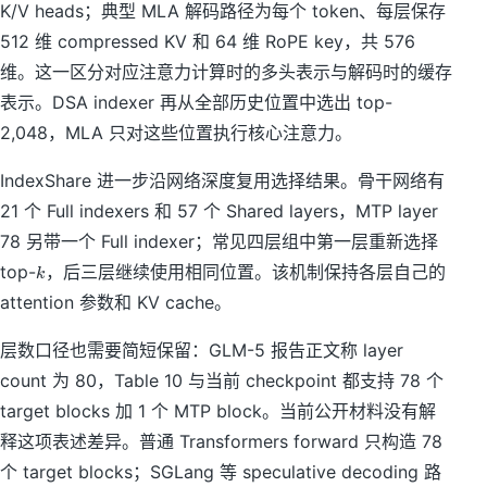
K/V heads；典型 MLA 解码路径为每个 token、每层保存
512 维 compressed KV 和 64 维 RoPE key，共 576
维。这一区分对应注意力计算时的多头表示与解码时的缓存
表示。DSA indexer 再从全部历史位置中选出 top-
2,048，MLA 只对这些位置执行核心注意力。
IndexShare 进一步沿网络深度复用选择结果。骨干网络有
21 个 Full indexers 和 57 个 Shared layers，MTP layer
78 另带一个 Full indexer；常见四层组中第一层重新选择
k
top-
，后三层继续使用相同位置。该机制保持各层自己的
k
attention 参数和 KV cache。
层数口径也需要简短保留：GLM-5 报告正文称 layer
count 为 80，Table 10 与当前 checkpoint 都支持 78 个
target blocks 加 1 个 MTP block。当前公开材料没有解
释这项表述差异。普通 Transformers forward 只构造 78
个 target blocks；SGLang 等 speculative decoding 路