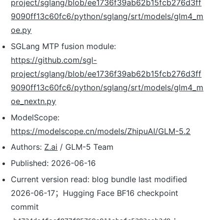
project/sglang/blob/ee1736f39ab62b15fcb276d3ff
9090ff13c60fc6/python/sglang/srt/models/glm4_m
oe.py
SGLang MTP fusion module:
https://github.com/sgl-
project/sglang/blob/ee1736f39ab62b15fcb276d3ff
9090ff13c60fc6/python/sglang/srt/models/glm4_m
oe_nextn.py
ModelScope:
https://modelscope.cn/models/ZhipuAI/GLM-5.2
Authors:
Z.ai
/ GLM-5 Team
Published: 2026-06-16
Current version read: blog bundle last modified
2026-06-17；Hugging Face BF16 checkpoint
commit