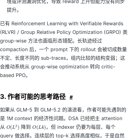
境或评测漏洞优化，导致 reward 上升但能力没有同步
提升。
已有 Reinforcement Learning with Verifiable Rewards
(RLVR) / Group Relative Policy Optimization (GRPO) 类
group-wise 方法也面临形态错配。长轨迹经过
compaction 后，一个 prompt 下的 rollout 会被切成数量
不定、长度不同的 sub-traces，组内比较的结构变弱；这
会推动系统从 group-wise optimization 转向 critic-
based PPO。
3. 作者可能的思考路径
#
如果从 GLM-5 到 GLM-5.2 的演进看，作者可能先遇到的
是 1M context 的经济性问题。DSA 已经把主 attention
O
O
从
降到
，但 indexer 仍要为每层、每个
2
(
)
(
)
O
L
O
L
k
(
(
query 做选择。连续层的 top-k 选择高度相似，于是自然
L
L