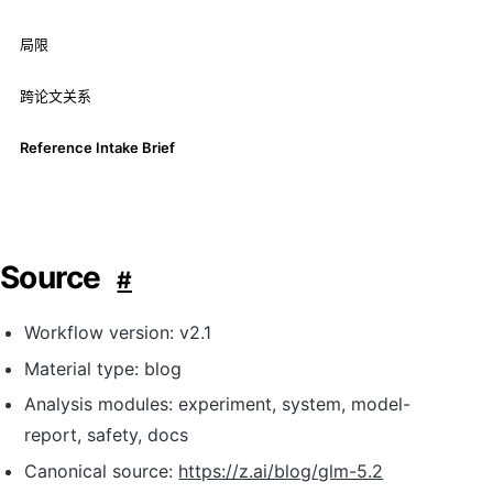
局限
跨论文关系
Reference Intake Brief
Source
#
Workflow version: v2.1
Material type: blog
Analysis modules: experiment, system, model-
report, safety, docs
Canonical source:
https://z.ai/blog/glm-5.2