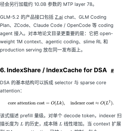
径会另行加载约 10.0B 参数的 MTP layer 78。
GLM-5.2 的产品接口包括
Z.ai
chat、GLM Coding
Plan、ZCode、Claude Code / OpenCode 等 coding
agent 接入。对本地论文目录更重要的是：它把 open-
weight 1M context、agentic coding、slime RL 和
production serving 放在同一发布面上。
6. IndexShare / IndexCache for DSA
#
DSA 的基本结构可以拆成 selector 与 sparse core
attention：
2
core attention cost
=
(
\text{core attention cost} = O(Lk)
)
,
indexer cost
≈
(
)
.
O
L
k
O
L
该式描述 prefill 量级。对单个 decode token，indexer 扫
L
L
描长度为
的历史，成本随
线性增加。当 context 扩展
L
L
k