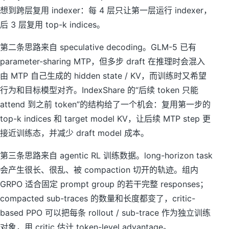
^
k
想到跨层复用 indexer：每 4 层只让第一层运行 indexer，
2
)
后 3 层复用 top-k indices。
)
第二条思路来自 speculative decoding。GLM-5 已有
parameter-sharing MTP，但多步 draft 在推理时会混入
由 MTP 自己生成的 hidden state / KV，而训练时又希望
行为和目标模型对齐。IndexShare 的“后续 token 只能
attend 到之前 token”的结构给了一个机会：复用第一步的
top-k indices 和 target model KV，让后续 MTP step 更
接近训练态，并减少 draft model 成本。
第三条思路来自 agentic RL 训练数据。long-horizon task
会产生很长、很乱、被 compaction 切开的轨迹。组内
GRPO 适合固定 prompt group 的若干完整 responses；
compacted sub-traces 的数量和长度都变了，critic-
based PPO 可以把每条 rollout / sub-trace 作为独立训练
对象，用 critic 估计 token-level advantage。