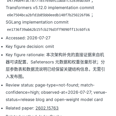
；
b4734de4facf877f85769a911abafc5283eab3d9
Transformers v5.12.0 implementation commit
；
e0e7504bca2bfd1b85bb0eedb148f7b250226f06
SGLang implementation commit
ee1736f39ab62b15fcb276d3ff9090ff13c60fc6
Accessed: 2026-07-27
Key figure decision: omit
Key figure rationale: 本次架构补充的直接证据来自机
器可读配置、Safetensors 元数据和权重张量形状；分
层参数表和数据流说明已经保留关键结构信息，无需引
入发布图。
Review status: page-type=not-found; match-
confidence=high; observed-at=2026-07-27; venue-
status=release blog and open-weight model card
Related paper:
2602.15763