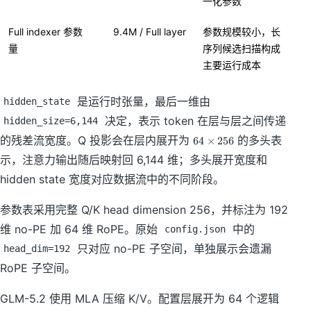
一化参数
Full indexer 参数
9.4M / Full layer
参数规模较小，长
量
序列候选扫描构成
主要运行成本
是运行时张量，最后一维由
hidden_state
决定，表示 token 在层与层之间传递
hidden_size=6,144
6
的残差流宽度。Q 投影会在层内展开为
的多头表
64
×
256
4
示，注意力输出随后映射回 6,144 维；多头展开宽度和
\
ti
hidden state 宽度对应数据流中的不同阶段。
m
es
参数表采用完整 Q/K head dimension 256，并标注为 192
2
维 no-PE 加 64 维 RoPE。原始
中的
5
config.json
6
只对应 no-PE 子空间，单独展示会遗漏
head_dim=192
RoPE 子空间。
GLM-5.2 使用 MLA 压缩 K/V。配置层展开为 64 个逻辑