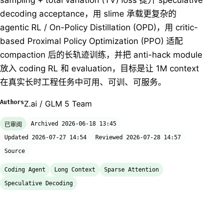
sampling + total variation (TV) loss 提升 speculative
decoding acceptance，用 slime 承载更复杂的
agentic RL / On-Policy Distillation (OPD)，用 critic-
based Proximal Policy Optimization (PPO) 适配
compaction 后的长轨迹训练，并把 anti-hack module
放入 coding RL 和 evaluation，目标是让 1M context
在真实长时工程任务中可用、可训、可服务。
Authors
Z.ai / GLM 5 Team
Archived 2026-06-18 13:45
已审阅
Updated 2026-07-27 14:54
Reviewed 2026-07-28 14:57
Source
Coding Agent
Long Context
Sparse Attention
Speculative Decoding