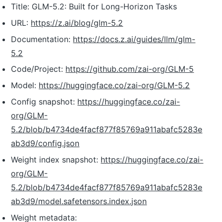
Title: GLM-5.2: Built for Long-Horizon Tasks
URL:
https://z.ai/blog/glm-5.2
Documentation:
https://docs.z.ai/guides/llm/glm-
5.2
Code/Project:
https://github.com/zai-org/GLM-5
Model:
https://huggingface.co/zai-org/GLM-5.2
Config snapshot:
https://huggingface.co/zai-
org/GLM-
5.2/blob/b4734de4facf877f85769a911abafc5283e
ab3d9/config.json
Weight index snapshot:
https://huggingface.co/zai-
org/GLM-
5.2/blob/b4734de4facf877f85769a911abafc5283e
ab3d9/model.safetensors.index.json
Weight metadata: